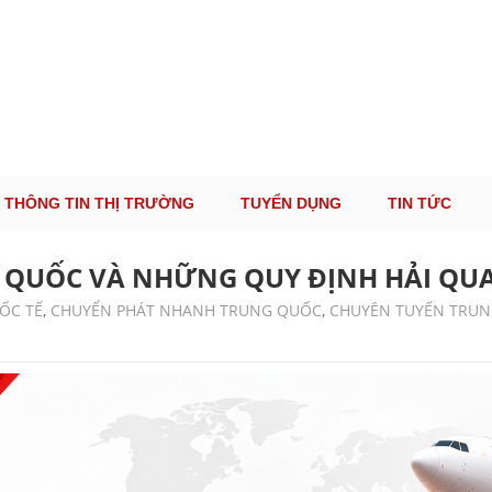
ÔNG TIN THỊ TRƯỜNG LOGISTICS VIỆT NAM VÀ
Cung Cấp Dịch Vụ Tư Vấn Xuất Nhập Khẩu Miễn Phí 100%
THÔNG TIN THỊ TRƯỜNG
TUYỂN DỤNG
TIN TỨC
QUỐC VÀ NHỮNG QUY ĐỊNH HẢI QUA
ỐC TẾ
,
CHUYỂN PHÁT NHANH TRUNG QUỐC
,
CHUYÊN TUYẾN TRU