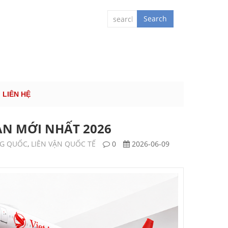
 QUỐC TẾ
Search
LIÊN HỆ
N MỚI NHẤT 2026
NG QUỐC
,
LIÊN VẬN QUỐC TẾ
0
2026-06-09