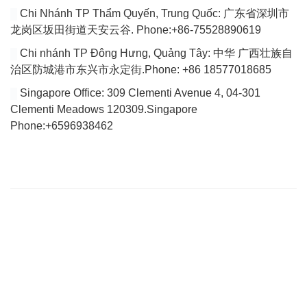
Chi Nhánh TP Thẩm Quyến, Trung Quốc: 广东省深圳市
龙岗区坂田街道天安云谷. Phone:+86-75528890619
Chi nhánh TP Đông Hưng, Quảng Tây: 中华 广西壮族自
治区防城港市东兴市永定街.Phone: +86 18577018685
Singapore Office: 309 Clementi Avenue 4, 04-301
Clementi Meadows 120309.Singapore
Phone:+6596938462
VÀI DÒNG GIỚI THIỆU
Website của chúng tôi chuyên tổng hợp bài viết cập nhật đầy đủ
tin tức, bài viết, video mới nhất về thị trường Logistics trong nước
và quốc tế.
Với tiêu chí là tìm ra các giải pháp vận chuyển hoàn hảo cho vấn
đề vận chuyển nội địa để tìm tới việc giảm giá thành vận chuyển
hiện nay đang quá cao so với trong khu vực của Việt Nam.