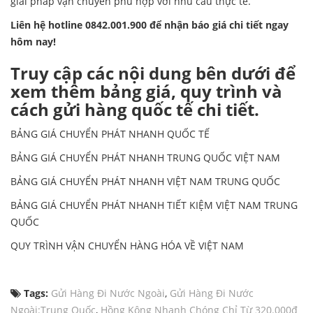
giải pháp vận chuyển phù hợp với nhu cầu thực tế.
Liên hệ hotline 0842.001.900 để nhận báo giá chi tiết ngay
hôm nay!
Truy cập các nội dung bên dưới để
xem thêm bảng giá, quy trình và
cách gửi hàng quốc tế chi tiết.
BẢNG GIÁ CHUYỂN PHÁT NHANH QUỐC TẾ
BẢNG GIÁ CHUYỂN PHÁT NHANH TRUNG QUỐC VIỆT NAM
BẢNG GIÁ CHUYỂN PHÁT NHANH VIỆT NAM TRUNG QUỐC
BẢNG GIÁ CHUYỂN PHÁT NHANH TIẾT KIỆM VIỆT NAM TRUNG
QUỐC
QUY TRÌNH VẬN CHUYỂN HÀNG HÓA VỀ VIỆT NAM
Tags:
Gửi Hàng Đi Nước Ngoài
,
Gửi Hàng Đi Nước
Ngoài:Trung Quốc
,
Hồng Kông Nhanh Chóng Chỉ Từ 320.000đ