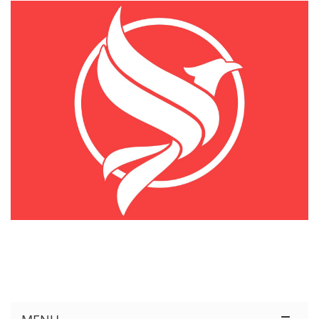
KÊNH THÔNG TIN THỊ TRƯỜNG LOGISTICS VIỆT NAM VÀ QUỐC TẾ
Cung Cấp Dịch Vụ Tư Vấn Xuất Nhập Khẩu Miễn Phí 100%