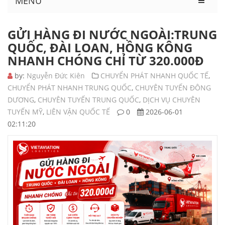
MENU
GỬI HÀNG ĐI NƯỚC NGOÀI:TRUNG
QUỐC, ĐÀI LOAN, HỒNG KÔNG
NHANH CHÓNG CHỈ TỪ 320.000Đ
by:
Nguyễn Đức Kiên
CHUYỂN PHÁT NHANH QUỐC TẾ
,
CHUYỂN PHÁT NHANH TRUNG QUỐC
,
CHUYÊN TUYẾN ĐÔNG
DƯƠNG
,
CHUYÊN TUYẾN TRUNG QUỐC
,
DỊCH VỤ CHUYÊN
TUYẾN MỸ
,
LIÊN VẬN QUỐC TẾ
0
2026-06-01
02:11:20