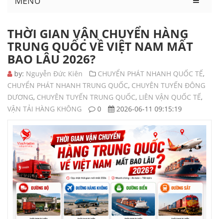
MENU
THỜI GIAN VẬN CHUYỂN HÀNG
TRUNG QUỐC VỀ VIỆT NAM MẤT
BAO LÂU 2026?
by:
Nguyễn Đức Kiên
CHUYỂN PHÁT NHANH QUỐC TẾ
,
CHUYỂN PHÁT NHANH TRUNG QUỐC
,
CHUYÊN TUYẾN ĐÔNG
DƯƠNG
,
CHUYÊN TUYẾN TRUNG QUỐC
,
LIÊN VẬN QUỐC TẾ
,
VẬN TẢI HÀNG KHÔNG
0
2026-06-11 09:15:19