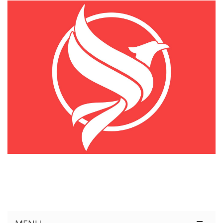
KÊNH THÔNG TIN THỊ TRƯỜNG LOGISTICS VIỆT NAM VÀ QUỐC TẾ
Cung Cấp Dịch Vụ Tư Vấn Xuất Nhập Khẩu Miễn Phí 100%