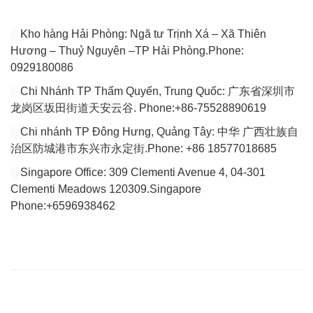
Kho hàng Hải Phòng: Ngã tư Trịnh Xá – Xã Thiên
Hương – Thuỷ Nguyên –TP Hải Phòng.Phone:
0929180086
Chi Nhánh TP Thẩm Quyến, Trung Quốc: 广东省深圳市
龙岗区坂田街道天安云谷. Phone:+86-75528890619
Chi nhánh TP Đông Hưng, Quảng Tây: 中华 广西壮族自
治区防城港市东兴市永定街.Phone: +86 18577018685
Singapore Office: 309 Clementi Avenue 4, 04-301
Clementi Meadows 120309.Singapore
Phone:+6596938462
VÀI DÒNG GIỚI THIỆU
Website của chúng tôi chuyên tổng hợp bài viết cập nhật đầy đủ
tin tức, bài viết, video mới nhất về thị trường Logistics trong nước