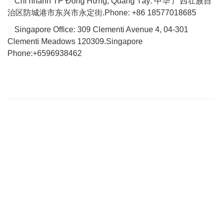
Chi nhánh TP Đông Hưng, Quảng Tây: 中华 广西壮族自
治区防城港市东兴市永定街.Phone: +86 18577018685
Singapore Office: 309 Clementi Avenue 4, 04-301
Clementi Meadows 120309.Singapore
Phone:+6596938462
VÀI DÒNG GIỚI THIỆU
Website của chúng tôi chuyên tổng hợp bài viết cập nhật đầy đủ
tin tức, bài viết, video mới nhất về thị trường Logistics trong nước
và quốc tế.
Với tiêu chí là tìm ra các giải pháp vận chuyển hoàn hảo cho vấn
đề vận chuyển nội địa để tìm tới việc giảm giá thành vận chuyển
hiện nay đang quá cao so với trong khu vực của Việt Nam.
THÔNG TIN LIÊN HỆ