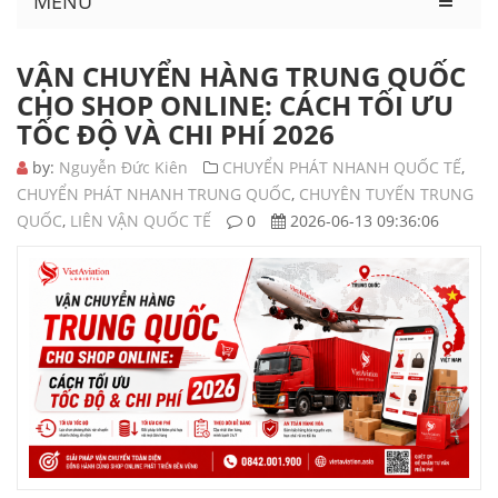
MENU
VẬN CHUYỂN HÀNG TRUNG QUỐC
CHO SHOP ONLINE: CÁCH TỐI ƯU
TỐC ĐỘ VÀ CHI PHÍ 2026
by:
Nguyễn Đức Kiên
CHUYỂN PHÁT NHANH QUỐC TẾ
,
CHUYỂN PHÁT NHANH TRUNG QUỐC
,
CHUYÊN TUYẾN TRUNG
QUỐC
,
LIÊN VẬN QUỐC TẾ
0
2026-06-13 09:36:06