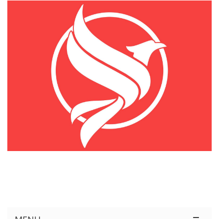
KÊNH THÔNG TIN THỊ TRƯỜNG LOGISTICS VIỆT NAM VÀ QUỐC TẾ
Cung Cấp Dịch Vụ Tư Vấn Xuất Nhập Khẩu Miễn Phí 100%