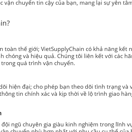
 vận chuyển tin cậy của bạn, mang lại sự yên tâm 
in?
n toàn thế giới; VietSupplyChain có khả năng kết
 chóng và hiệu quả. Chúng tôi liên kết với các 
y trong quá trình vận chuyển.
õi hiện đại; cho phép bạn theo dõi tình trạng và v
ông tin chính xác và kịp thời về lộ trình giao hà
m
ó đội ngũ chuyên gia giàu kinh nghiệm trong lĩnh 
 vận chuyển phù hợp nhất với nhu cầu cụ thể của