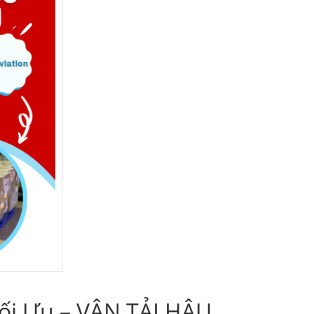
Tối Ưu – VẬN TẢI HẬU