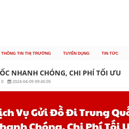
ÔNG TIN THỊ TRƯỜNG LOGISTICS VIỆT NAM VÀ
Cung Cấp Dịch Vụ Tư Vấn Xuất Nhập Khẩu Miễn Phí 100%
THÔNG TIN THỊ TRƯỜNG
TUYỂN DỤNG
TIN TỨC
UỐC NHANH CHÓNG, CHI PHÍ TỐI ƯU
0
2024-04-09 09:45:05