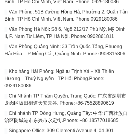
Bình, TP Hồ Chí Minh, Việt Nam. Phone: 0929180086
Văn Phòng: 51B đường Hồng Hà, Phường 2, Quận Tân
Bình, TP Hồ Chí Minh, Việt Nam. Phone 0929180086
Văn Phòng Hà Nội: Số 6, Ngõ 212/17 Phú Mỹ, Mỹ Đình
II, P. Nam Từ Liêm, TP Hà Nội. Phone: 0902861811
Văn Phòng Quảng Ninh: 33 Trần Quốc Tảng, Phuong
Hải Hòa, TP Móng Cái, Quảng Ninh. Phone 0908315806
Kho hàng Hải Phòng: Ngã tư Trịnh Xá – Xã Thiên
Hương – Thuỷ Nguyên –TP Hải Phòng.Phone:
0929180086
Chi Nhánh TP Thẩm Quyến, Trung Quốc: 广东省深圳市
龙岗区坂田街道天安云谷. Phone:+86-75528890619
Chi nhánh TP Đông Hưng, Quảng Tây: 中华 广西壮族自
治区防城港市东兴市永定街.Phone: +86 18577018685
Singapore Office: 309 Clementi Avenue 4, 04-301