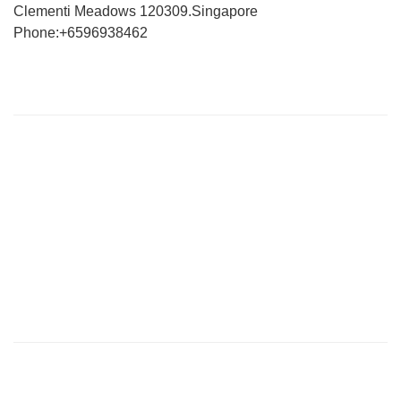
Clementi Meadows 120309.Singapore
Phone:+6596938462
VÀI DÒNG GIỚI THIỆU
Website của chúng tôi chuyên tổng hợp bài viết cập nhật đầy đủ
tin tức, bài viết, video mới nhất về thị trường Logistics trong nước
và quốc tế.
Với tiêu chí là tìm ra các giải pháp vận chuyển hoàn hảo cho vấn
đề vận chuyển nội địa để tìm tới việc giảm giá thành vận chuyển
hiện nay đang quá cao so với trong khu vực của Việt Nam.
THÔNG TIN LIÊN HỆ
CÔNG TY TNHH VẬN TẢI HẬU CẦN HÀNG KHÔNG VIỆT