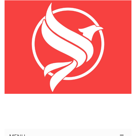
KÊNH THÔNG TIN THỊ TRƯỜNG LOGISTICS VIỆT NAM VÀ QUỐC TẾ
Cung Cấp Dịch Vụ Tư Vấn Xuất Nhập Khẩu Miễn Phí 100%