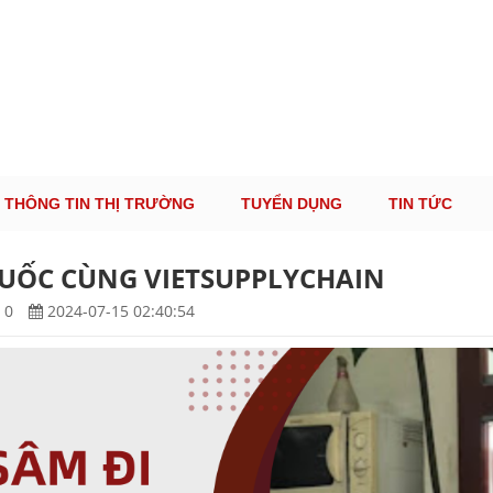
ÔNG TIN THỊ TRƯỜNG LOGISTICS VIỆT NAM VÀ
Cung Cấp Dịch Vụ Tư Vấn Xuất Nhập Khẩu Miễn Phí 100%
THÔNG TIN THỊ TRƯỜNG
TUYỂN DỤNG
TIN TỨC
QUỐC CÙNG VIETSUPPLYCHAIN
0
2024-07-15 02:40:54