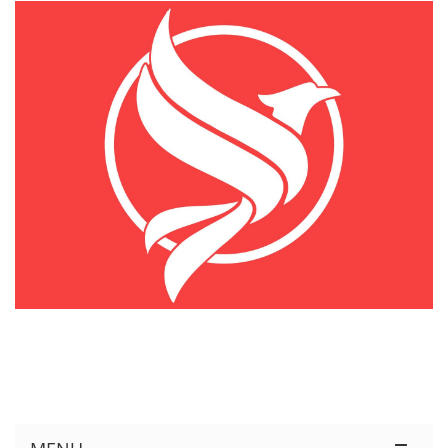
KÊNH THÔNG TIN THỊ TRƯỜNG LOGISTICS VIỆT NAM VÀ QUỐC TẾ
Cung Cấp Dịch Vụ Tư Vấn Xuất Nhập Khẩu Miễn Phí 100%