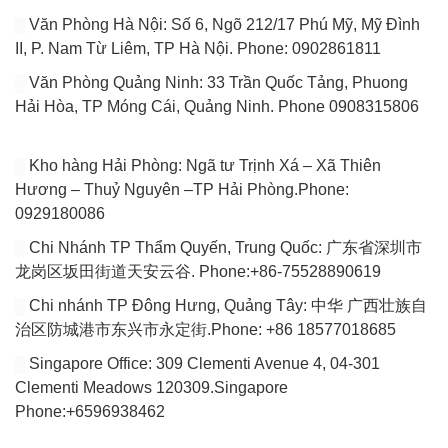
Văn Phòng Hà Nội: Số 6, Ngõ 212/17 Phú Mỹ, Mỹ Đình
II, P. Nam Từ Liêm, TP Hà Nội. Phone: 0902861811
Văn Phòng Quảng Ninh: 33 Trần Quốc Tảng, Phuong
Hải Hòa, TP Móng Cái, Quảng Ninh. Phone 0908315806
Kho hàng Hải Phòng: Ngã tư Trịnh Xá – Xã Thiên
Hương – Thuỷ Nguyên –TP Hải Phòng.Phone:
0929180086
Chi Nhánh TP Thẩm Quyến, Trung Quốc: 广东省深圳市
龙岗区坂田街道天安云谷. Phone:+86-75528890619
Chi nhánh TP Đông Hưng, Quảng Tây: 中华 广西壮族自
治区防城港市东兴市永定街.Phone: +86 18577018685
Singapore Office: 309 Clementi Avenue 4, 04-301
Clementi Meadows 120309.Singapore
Phone:+6596938462