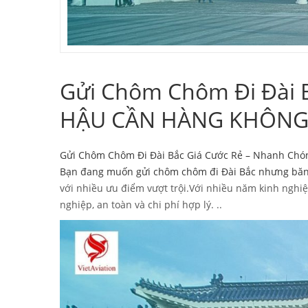
Gửi Chôm Chôm Đi Đài B
HẬU CẦN HÀNG KHÔNG 
Gửi Chôm Chôm Đi Đài Bắc Giá Cước Rẻ – Nhanh Chóng
Bạn đang muốn gửi chôm chôm đi Đài Bắc nhưng băn k
với nhiều ưu điểm vượt trội.Với nhiều năm kinh ngh
nghiệp, an toàn và chi phí hợp lý. ..