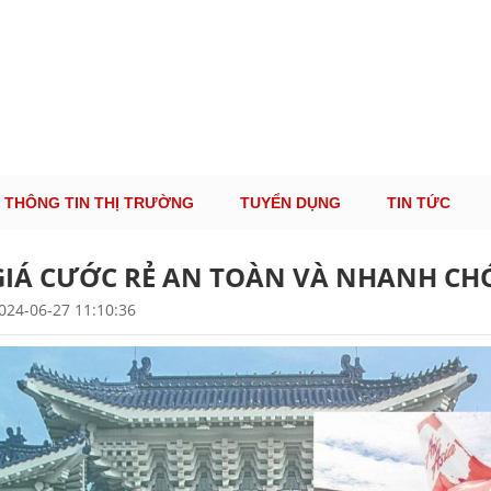
ÔNG TIN THỊ TRƯỜNG LOGISTICS VIỆT NAM VÀ
Cung Cấp Dịch Vụ Tư Vấn Xuất Nhập Khẩu Miễn Phí 100%
THÔNG TIN THỊ TRƯỜNG
TUYỂN DỤNG
TIN TỨC
 GIÁ CƯỚC RẺ AN TOÀN VÀ NHANH C
024-06-27 11:10:36