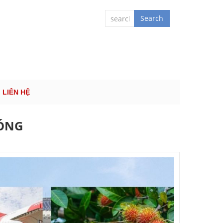
 QUỐC TẾ
Search
LIÊN HỆ
HÓNG