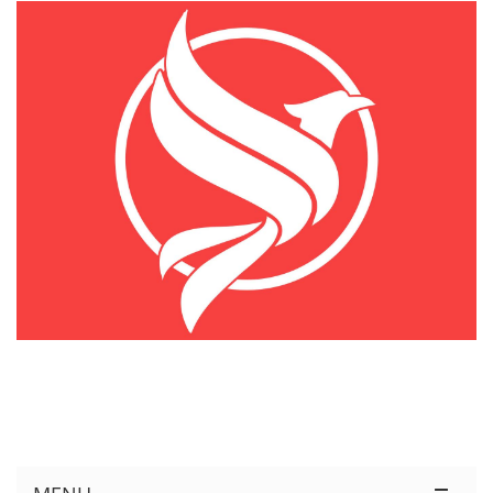
KÊNH THÔNG TIN THỊ TRƯỜNG LOGISTICS VIỆT NAM VÀ QUỐC TẾ
Cung Cấp Dịch Vụ Tư Vấn Xuất Nhập Khẩu Miễn Phí 100%