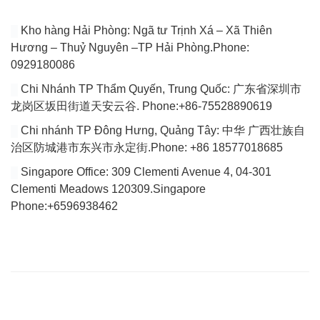
Kho hàng Hải Phòng: Ngã tư Trịnh Xá – Xã Thiên
Hương – Thuỷ Nguyên –TP Hải Phòng.Phone:
0929180086
Chi Nhánh TP Thẩm Quyến, Trung Quốc: 广东省深圳市
龙岗区坂田街道天安云谷. Phone:+86-75528890619
Chi nhánh TP Đông Hưng, Quảng Tây: 中华 广西壮族自
治区防城港市东兴市永定街.Phone: +86 18577018685
Singapore Office: 309 Clementi Avenue 4, 04-301
Clementi Meadows 120309.Singapore
Phone:+6596938462
VÀI DÒNG GIỚI THIỆU
Website của chúng tôi chuyên tổng hợp bài viết cập nhật đầy đủ
tin tức, bài viết, video mới nhất về thị trường Logistics trong nước