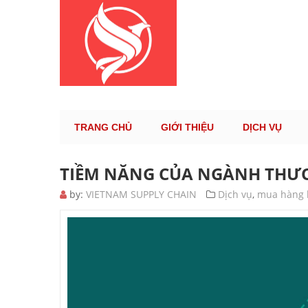
KÊNH TH
TRANG CHỦ
GIỚI THIỆU
DỊCH VỤ
TIỀM NĂNG CỦA NGÀNH THƯƠN
by:
VIETNAM SUPPLY CHAIN
Dịch vụ
,
mua hàng 