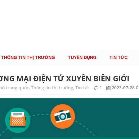
ÔNG TIN THỊ TRƯỜNG LOGISTICS VIỆT NAM VÀ
Cung Cấp Dịch Vụ Tư Vấn Xuất Nhập Khẩu Miễn Phí 100%
THÔNG TIN THỊ TRƯỜNG
TUYỂN DỤNG
TIN TỨC
G MẠI ĐIỆN TỬ XUYÊN BIÊN GIỚI
hộ trung quốc
,
Thông tin thị trường
,
Tin tức
1
2023-07-28 0