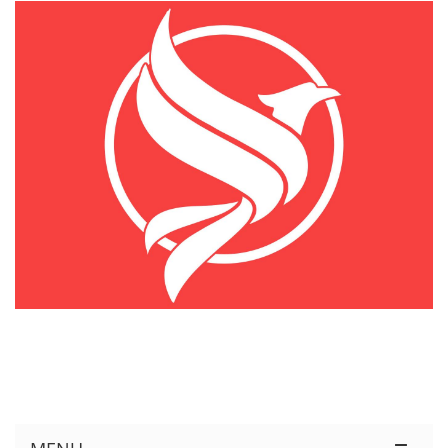
KÊNH THÔNG TIN THỊ TRƯỜNG LOGISTICS VIỆT NAM VÀ QUỐC TẾ
Cung Cấp Dịch Vụ Tư Vấn Xuất Nhập Khẩu Miễn Phí 100%