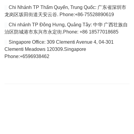
Chi Nhánh TP Thẩm Quyến, Trung Quốc: 广东省深圳市
龙岗区坂田街道天安云谷. Phone:+86-75528890619
Chi nhánh TP Đông Hưng, Quảng Tây: 中华 广西壮族自
治区防城港市东兴市永定街.Phone: +86 18577018685
Singapore Office: 309 Clementi Avenue 4, 04-301
Clementi Meadows 120309.Singapore
Phone:+6596938462
VÀI DÒNG GIỚI THIỆU
Website của chúng tôi chuyên tổng hợp bài viết cập nhật đầy đủ
tin tức, bài viết, video mới nhất về thị trường Logistics trong nước
và quốc tế.
Với tiêu chí là tìm ra các giải pháp vận chuyển hoàn hảo cho vấn
đề vận chuyển nội địa để tìm tới việc giảm giá thành vận chuyển
hiện nay đang quá cao so với trong khu vực của Việt Nam.