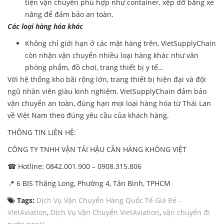
tiện vận chuyển phù hợp như container, xếp dỡ bằng xe
nâng để đảm bảo an toàn.
Các loại hàng hóa khác
Không chỉ giới hạn ở các mặt hàng trên, VietSupplyChain
còn nhận vận chuyển nhiều loại hàng khác như văn
phòng phẩm, đồ chơi, trang thiết bị y tế…
Với hệ thống kho bãi rộng lớn, trang thiết bị hiện đại và đội
ngũ nhân viên giàu kinh nghiệm, VietSupplyChain đảm bảo
vận chuyển an toàn, đúng hạn mọi loại hàng hóa từ Thái Lan
về Việt Nam theo đúng yêu cầu của khách hàng.
THÔNG TIN LIÊN HỆ:
CÔNG TY TNHH VẬN TẢI HẬU CẦN HÀNG KHÔNG VIỆT
☎ Hotline: 0842.001.900 – 0908.315.806
📍 6 BIS Thăng Long, Phường 4, Tân Bình, TPHCM
Tags:
Dịch Vụ Vận Chuyển Hàng Quốc Tế Giá Rẻ -
VietAviation
,
Dịch Vụ Vận Chuyển VietAviation
,
vận chuyển đi