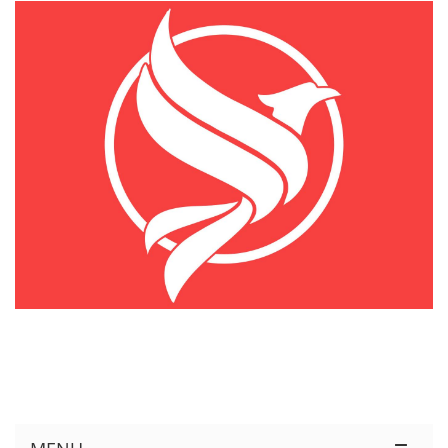
KÊNH THÔNG TIN THỊ TRƯỜNG LOGISTICS VIỆT NAM VÀ QUỐC TẾ
Cung Cấp Dịch Vụ Tư Vấn Xuất Nhập Khẩu Miễn Phí 100%