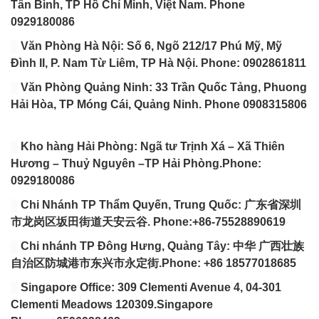
Tân Bình, TP Hồ Chí Minh, Việt Nam. Phone
0929180086
Văn Phòng Hà Nội: Số 6, Ngõ 212/17 Phú Mỹ, Mỹ
Đình II, P. Nam Từ Liêm, TP Hà Nội. Phone: 0902861811
Văn Phòng Quảng Ninh: 33 Trần Quốc Tảng, Phuong
Hải Hòa, TP Móng Cái, Quảng Ninh. Phone 0908315806
Kho hàng Hải Phòng: Ngã tư Trịnh Xá – Xã Thiên
Hương – Thuỷ Nguyên –TP Hải Phòng.Phone:
0929180086
Chi Nhánh TP Thẩm Quyến, Trung Quốc: 广东省深圳
市龙岗区坂田街道天安云谷. Phone:+86-75528890619
Chi nhánh TP Đông Hưng, Quảng Tây: 中华 广西壮族
自治区防城港市东兴市永定街.Phone: +86 18577018685
Singapore Office: 309 Clementi Avenue 4, 04-301
Clementi Meadows 120309.Singapore