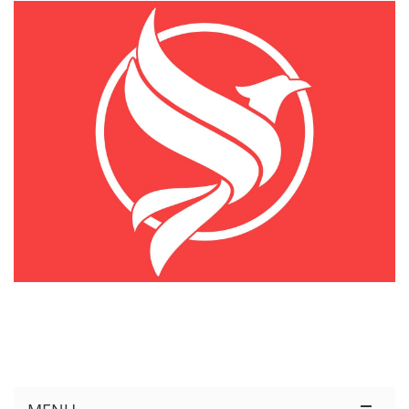
KÊNH THÔNG TIN THỊ TRƯỜNG LOGISTICS VIỆT NAM VÀ QUỐC TẾ
Cung Cấp Dịch Vụ Tư Vấn Xuất Nhập Khẩu Miễn Phí 100%