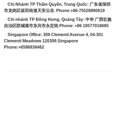
Chi Nhánh TP Thẩm Quyến, Trung Quốc: 广东省深圳
市龙岗区坂田街道天安云谷. Phone:+86-75528890619
Chi nhánh TP Đông Hưng, Quảng Tây: 中华 广西壮族
自治区防城港市东兴市永定街.Phone: +86 18577018685
Singapore Office: 309 Clementi Avenue 4, 04-301
Clementi Meadows 120309.Singapore
Phone:+6596938462
VÀI DÒNG GIỚI THIỆU
Website của chúng tôi chuyên tổng hợp bài viết cập nhật
đầy đủ tin tức, bài viết, video mới nhất về thị trường
Logistics trong nước và quốc tế.
Với tiêu chí là tìm ra các giải pháp vận chuyển hoàn hảo cho
vấn đề vận chuyển nội địa để tìm tới việc giảm giá thành vận
chuyển hiện nay đang quá cao so với trong khu vực của