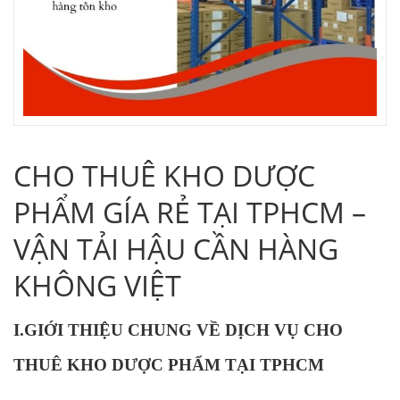
CHO THUÊ KHO DƯỢC
PHẨM GÍA RẺ TẠI TPHCM –
VẬN TẢI HẬU CẦN HÀNG
KHÔNG VIỆT
I.GIỚI THIỆU CHUNG VỀ DỊCH VỤ CHO
THUÊ KHO DƯỢC PHẨM TẠI TPHCM