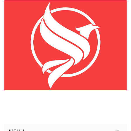
KÊNH THÔNG TIN THỊ TRƯỜNG LOGISTICS VIỆT NAM VÀ QUỐC TẾ
Cung Cấp Dịch Vụ Tư Vấn Xuất Nhập Khẩu Miễn Phí 100%