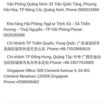
Văn Phòng Quảng Ninh: 33 Trần Quốc Tảng, Phuong
Hải Hòa, TP Móng Cái, Quảng Ninh. Phone 0908315806
Kho hàng Hải Phòng: Ngã tư Trịnh Xá – Xã Thiên
Hương – Thuỷ Nguyên –TP Hải Phòng.Phone:
0929180086
Chi Nhánh TP Thẩm Quyến, Trung Quốc: 广东省深圳市
龙岗区坂田街道天安云谷. Phone:+86-75528890619
Chi nhánh TP Đông Hưng, Quảng Tây: 中华 广西壮族自
治区防城港市东兴市永定街.Phone: +86 18577018685
Singapore Office: 309 Clementi Avenue 4, 04-301
Clementi Meadows 120309.Singapore
Phone:+6596938462
VÀI DÒNG GIỚI THIỆU