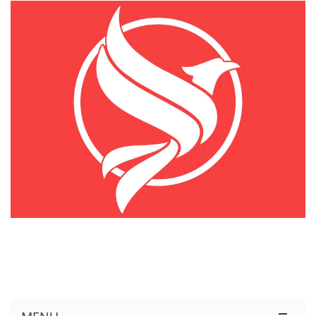
KÊNH THÔNG TIN THỊ TRƯỜNG LOGISTICS VIỆT NAM VÀ QUỐC TẾ
Cung Cấp Dịch Vụ Tư Vấn Xuất Nhập Khẩu Miễn Phí 100%