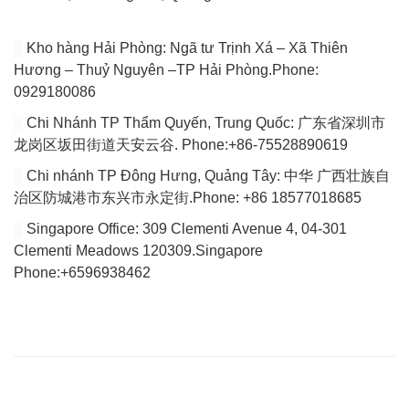
Kho hàng Hải Phòng: Ngã tư Trịnh Xá – Xã Thiên
Hương – Thuỷ Nguyên –TP Hải Phòng.Phone:
0929180086
Chi Nhánh TP Thẩm Quyến, Trung Quốc: 广东省深圳市
龙岗区坂田街道天安云谷. Phone:+86-75528890619
Chi nhánh TP Đông Hưng, Quảng Tây: 中华 广西壮族自
治区防城港市东兴市永定街.Phone: +86 18577018685
Singapore Office: 309 Clementi Avenue 4, 04-301
Clementi Meadows 120309.Singapore
Phone:+6596938462
VÀI DÒNG GIỚI THIỆU
Website của chúng tôi chuyên tổng hợp bài viết cập nhật đầy đủ
tin tức, bài viết, video mới nhất về thị trường Logistics trong nước