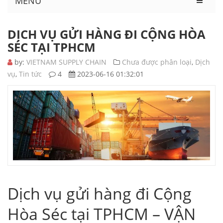
MENU
DỊCH VỤ GỬI HÀNG ĐI CỘNG HÒA
SÉC TẠI TPHCM
by:
VIETNAM SUPPLY CHAIN
Chưa được phân loại
,
Dịch
vụ
,
Tin tức
4
2023-06-16 01:32:01
Dịch vụ gửi hàng đi Cộng
Hòa Séc tại TPHCM – VẬN