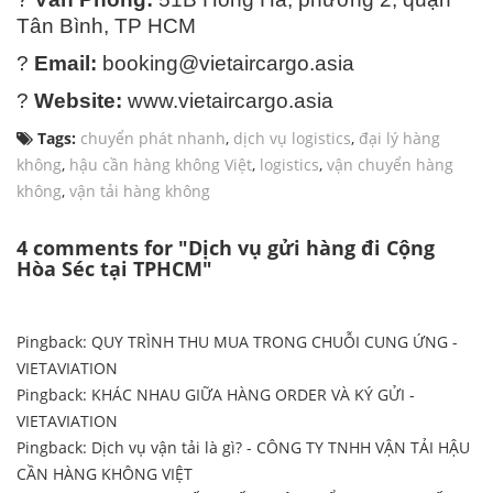
Tân Bình, TP HCM
?
Email:
booking@vietaircargo.asia
?
Website:
www.vietaircargo.asia
Tags:
chuyển phát nhanh
,
dịch vụ logistics
,
đại lý hàng
không
,
hậu cần hàng không Việt
,
logistics
,
vận chuyển hàng
không
,
vận tải hàng không
4 comments for "Dịch vụ gửi hàng đi Cộng
Hòa Séc tại TPHCM"
Pingback:
QUY TRÌNH THU MUA TRONG CHUỖI CUNG ỨNG -
VIETAVIATION
Pingback:
KHÁC NHAU GIỮA HÀNG ORDER VÀ KÝ GỬI -
VIETAVIATION
Pingback:
Dịch vụ vận tải là gì? - CÔNG TY TNHH VẬN TẢI HẬU
CẦN HÀNG KHÔNG VIỆT