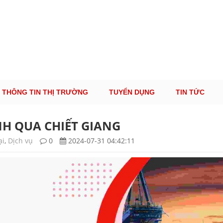
ÔNG TIN THỊ TRƯỜNG LOGISTICS VIỆT NAM VÀ
Cung Cấp Dịch Vụ Tư Vấn Xuất Nhập Khẩu Miễn Phí 100%
THÔNG TIN THỊ TRƯỜNG
TUYỂN DỤNG
TIN TỨC
H QUA CHIẾT GIANG
ại
,
Dịch vụ
0
2024-07-31 04:42:11