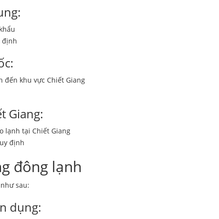
ung:
 khẩu
 định
ốc:
h đến khu vực Chiết Giang
t Giang:
 lạnh tại Chiết Giang
uy định
ng đông lạnh
 như sau:
ên dụng: