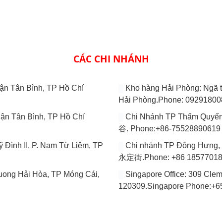
CÁC CHI NHÁNH
̣n Tân Bình, TP Hồ Chí
Kho hàng Hải Phòng: Ngã
Hải Phòng.Phone: 0929180
̣n Tân Bình, TP Hồ Chí
Chi Nhánh TP Thẩm 
谷. Phone:+86-75528890619
 Đình II, P. Nam Từ Liêm, TP
Chi nhánh TP Đông H
永定街.Phone: +86 1857701
ng Hải Hòa, TP Móng Cái,
Singapore Office: 309 Cle
120309.Singapore Phone:+
THÔNG TIN LIÊN HỆ