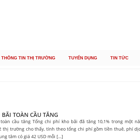
ÔNG TIN THỊ TRƯỜNG LOGISTICS VIỆT NAM VÀ
Cung Cấp Dịch Vụ Tư Vấn Xuất Nhập Khẩu Miễn Phí 100%
THÔNG TIN THỊ TRƯỜNG
TUYỂN DỤNG
TIN TỨC
O BÃI TOÀN CẦU TĂNG
 toàn cầu tăng Tổng chi phí kho bãi đã tăng 10,1% trong một năm
 thị trường cho thấy, tính theo tổng chi phí gồm tiền thuê, phí d
trung tâm có giá 42 USD mỗi […]