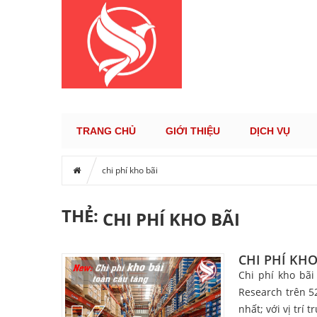
KÊNH TH
TRANG CHỦ
GIỚI THIỆU
DỊCH VỤ
chi phí kho bãi
THẺ:
CHI PHÍ KHO BÃI
CHI PHÍ KH
Chi phí kho bãi
Research trên 52
nhất; với vị trí 