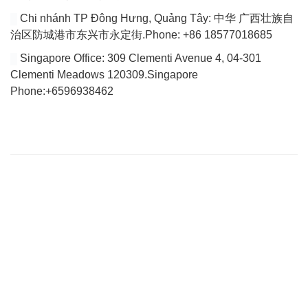
Chi nhánh TP Đông Hưng, Quảng Tây: 中华 广西壮族自
治区防城港市东兴市永定街.Phone: +86 18577018685
Singapore Office: 309 Clementi Avenue 4, 04-301
Clementi Meadows 120309.Singapore
Phone:+6596938462
VÀI DÒNG GIỚI THIỆU
Website của chúng tôi chuyên tổng hợp bài viết cập nhật đầy đủ
tin tức, bài viết, video mới nhất về thị trường Logistics trong nước
và quốc tế.
Với tiêu chí là tìm ra các giải pháp vận chuyển hoàn hảo cho vấn
đề vận chuyển nội địa để tìm tới việc giảm giá thành vận chuyển
hiện nay đang quá cao so với trong khu vực của Việt Nam.
THÔNG TIN LIÊN HỆ