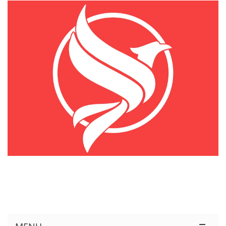
KÊNH THÔNG TIN THỊ TRƯỜNG LOGISTICS VIỆT NAM VÀ QUỐC TẾ
Cung Cấp Dịch Vụ Tư Vấn Xuất Nhập Khẩu Miễn Phí 100%