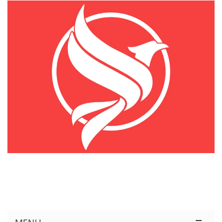
KÊNH THÔNG TIN THỊ TRƯỜNG LOGISTICS VIỆT NAM VÀ QUỐC TẾ
Cung Cấp Dịch Vụ Tư Vấn Xuất Nhập Khẩu Miễn Phí 100%