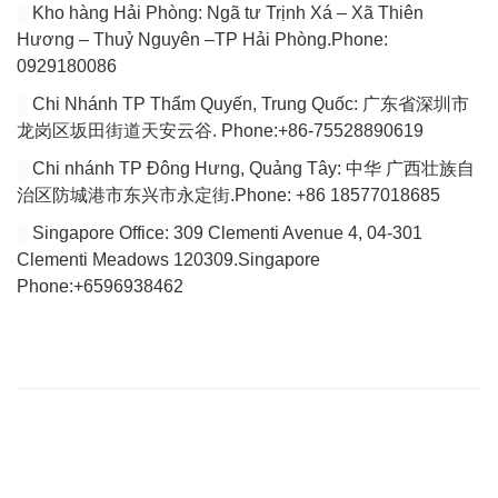
Kho hàng Hải Phòng: Ngã tư Trịnh Xá – Xã Thiên
Hương – Thuỷ Nguyên –TP Hải Phòng.Phone:
0929180086
Chi Nhánh TP Thẩm Quyến, Trung Quốc: 广东省深圳市
龙岗区坂田街道天安云谷. Phone:+86-75528890619
Chi nhánh TP Đông Hưng, Quảng Tây: 中华 广西壮族自
治区防城港市东兴市永定街.Phone: +86 18577018685
Singapore Office: 309 Clementi Avenue 4, 04-301
Clementi Meadows 120309.Singapore
Phone:+6596938462
VÀI DÒNG GIỚI THIỆU
Website của chúng tôi chuyên tổng hợp bài viết cập nhật đầy đủ
tin tức, bài viết, video mới nhất về thị trường Logistics trong nước
và quốc tế.