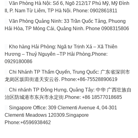
Văn Phòng Hà Nội: Số 6, Ngõ 212/17 Phú Mỹ, Mỹ Đình
II, P. Nam Từ Liêm, TP Hà Nội. Phone: 0902861811
Văn Phòng Quảng Ninh: 33 Trần Quốc Tảng, Phuong
Hải Hòa, TP Móng Cái, Quảng Ninh. Phone 0908315806
Kho hàng Hải Phòng: Ngã tư Trịnh Xá – Xã Thiên
Hương – Thuỷ Nguyên –TP Hải Phòng.Phone:
0929180086
Chi Nhánh TP Thẩm Quyến, Trung Quốc: 广东省深圳市
龙岗区坂田街道天安云谷. Phone:+86-75528890619
Chi nhánh TP Đông Hưng, Quảng Tây: 中华 广西壮族自
治区防城港市东兴市永定街.Phone: +86 18577018685
Singapore Office: 309 Clementi Avenue 4, 04-301
Clementi Meadows 120309.Singapore
Phone:+6596938462