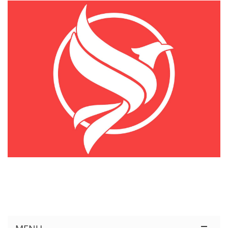
KÊNH THÔNG TIN THỊ TRƯỜNG LOGISTICS VIỆT NAM VÀ QUỐC TẾ
Cung Cấp Dịch Vụ Tư Vấn Xuất Nhập Khẩu Miễn Phí 100%