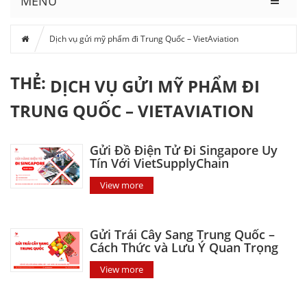
MENU
Dịch vụ gửi mỹ phẩm đi Trung Quốc – VietAviation
THẺ:
DỊCH VỤ GỬI MỸ PHẨM ĐI
TRUNG QUỐC – VIETAVIATION
Gửi Đồ Điện Tử Đi Singapore Uy
Tín Với VietSupplyChain
View more
Gửi Trái Cây Sang Trung Quốc –
Cách Thức và Lưu Ý Quan Trọng
View more