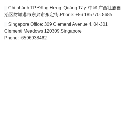
Chi nhánh TP Đông Hưng, Quảng Tây: 中华 广西壮族自
治区防城港市东兴市永定街.Phone: +86 18577018685
Singapore Office: 309 Clementi Avenue 4, 04-301
Clementi Meadows 120309.Singapore
Phone:+6596938462
VÀI DÒNG GIỚI THIỆU
Website của chúng tôi chuyên tổng hợp bài viết cập nhật đầy đủ
tin tức, bài viết, video mới nhất về thị trường Logistics trong nước
và quốc tế.
Với tiêu chí là tìm ra các giải pháp vận chuyển hoàn hảo cho vấn
đề vận chuyển nội địa để tìm tới việc giảm giá thành vận chuyển
hiện nay đang quá cao so với trong khu vực của Việt Nam.
THÔNG TIN LIÊN HỆ