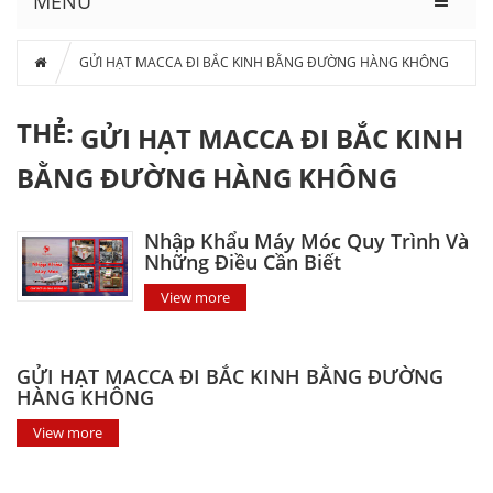
MENU
GỬI HẠT MACCA ĐI BẮC KINH BẰNG ĐƯỜNG HÀNG KHÔNG
THẺ:
GỬI HẠT MACCA ĐI BẮC KINH
BẰNG ĐƯỜNG HÀNG KHÔNG
Nhập Khẩu Máy Móc Quy Trình Và
Những Điều Cần Biết
View more
GỬI HẠT MACCA ĐI BẮC KINH BẰNG ĐƯỜNG
HÀNG KHÔNG
View more