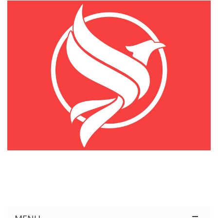
KÊNH THÔNG TIN THỊ TRƯỜNG LOGISTICS VIỆT NAM VÀ QUỐC TẾ
Cung Cấp Dịch Vụ Tư Vấn Xuất Nhập Khẩu Miễn Phí 100%