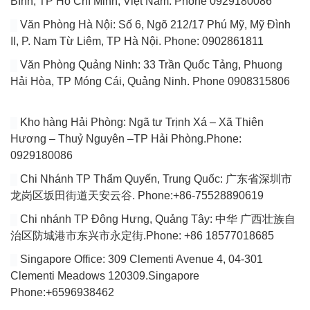
Bình, TP Hồ Chí Minh, Việt Nam. Phone 0929180086
Văn Phòng Hà Nội: Số 6, Ngõ 212/17 Phú Mỹ, Mỹ Đình
II, P. Nam Từ Liêm, TP Hà Nội. Phone: 0902861811
Văn Phòng Quảng Ninh: 33 Trần Quốc Tảng, Phuong
Hải Hòa, TP Móng Cái, Quảng Ninh. Phone 0908315806
Kho hàng Hải Phòng: Ngã tư Trịnh Xá – Xã Thiên
Hương – Thuỷ Nguyên –TP Hải Phòng.Phone:
0929180086
Chi Nhánh TP Thẩm Quyến, Trung Quốc: 广东省深圳市
龙岗区坂田街道天安云谷. Phone:+86-75528890619
Chi nhánh TP Đông Hưng, Quảng Tây: 中华 广西壮族自
治区防城港市东兴市永定街.Phone: +86 18577018685
Singapore Office: 309 Clementi Avenue 4, 04-301
Clementi Meadows 120309.Singapore
Phone:+6596938462