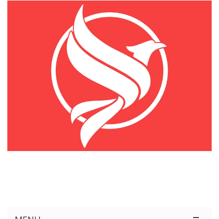
KÊNH THÔNG TIN THỊ TRƯỜNG LOGISTICS VIỆT NAM VÀ QUỐC TẾ
Cung Cấp Dịch Vụ Tư Vấn Xuất Nhập Khẩu Miễn Phí 100%