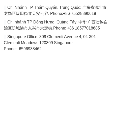
Chi Nhánh TP Thẩm Quyến, Trung Quốc: 广东省深圳市
龙岗区坂田街道天安云谷. Phone:+86-75528890619
Chi nhánh TP Đông Hưng, Quảng Tây: 中华 广西壮族自
治区防城港市东兴市永定街.Phone: +86 18577018685
Singapore Office: 309 Clementi Avenue 4, 04-301
Clementi Meadows 120309.Singapore
Phone:+6596938462
VÀI DÒNG GIỚI THIỆU
Website của chúng tôi chuyên tổng hợp bài viết cập nhật đầy đủ
tin tức, bài viết, video mới nhất về thị trường Logistics trong nước
và quốc tế.
Với tiêu chí là tìm ra các giải pháp vận chuyển hoàn hảo cho vấn
đề vận chuyển nội địa để tìm tới việc giảm giá thành vận chuyển