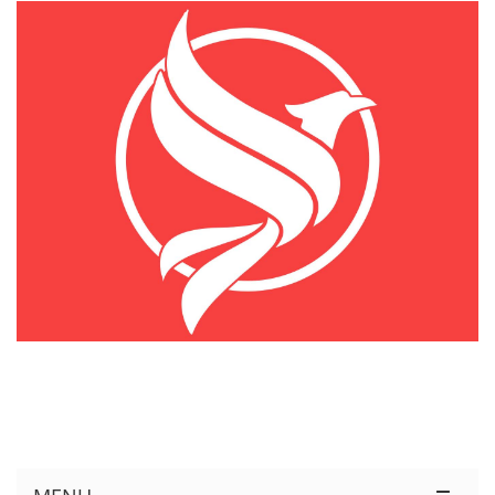
KÊNH THÔNG TIN THỊ TRƯỜNG LOGISTICS VIỆT NAM VÀ QUỐC TẾ
Cung Cấp Dịch Vụ Tư Vấn Xuất Nhập Khẩu Miễn Phí 100%