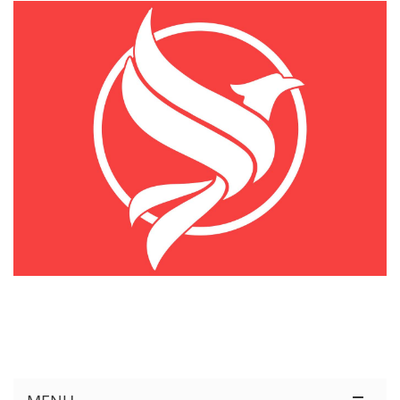
KÊNH THÔNG TIN THỊ TRƯỜNG LOGISTICS VIỆT NAM VÀ QUỐC TẾ
Cung Cấp Dịch Vụ Tư Vấn Xuất Nhập Khẩu Miễn Phí 100%