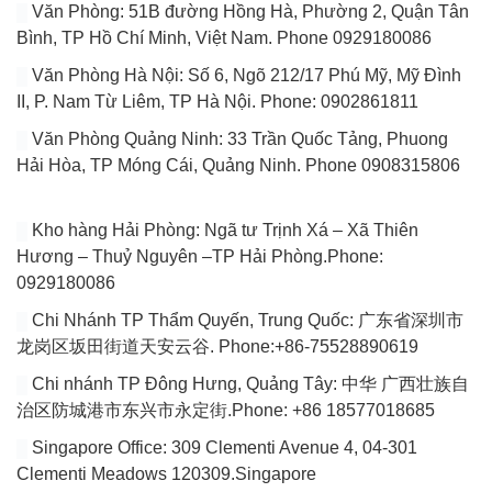
Văn Phòng: 51B đường Hồng Hà, Phường 2, Quận Tân
Bình, TP Hồ Chí Minh, Việt Nam. Phone 0929180086
Văn Phòng Hà Nội: Số 6, Ngõ 212/17 Phú Mỹ, Mỹ Đình
II, P. Nam Từ Liêm, TP Hà Nội. Phone: 0902861811
Văn Phòng Quảng Ninh: 33 Trần Quốc Tảng, Phuong
Hải Hòa, TP Móng Cái, Quảng Ninh. Phone 0908315806
Kho hàng Hải Phòng: Ngã tư Trịnh Xá – Xã Thiên
Hương – Thuỷ Nguyên –TP Hải Phòng.Phone:
0929180086
Chi Nhánh TP Thẩm Quyến, Trung Quốc: 广东省深圳市
龙岗区坂田街道天安云谷. Phone:+86-75528890619
Chi nhánh TP Đông Hưng, Quảng Tây: 中华 广西壮族自
治区防城港市东兴市永定街.Phone: +86 18577018685
Singapore Office: 309 Clementi Avenue 4, 04-301
Clementi Meadows 120309.Singapore