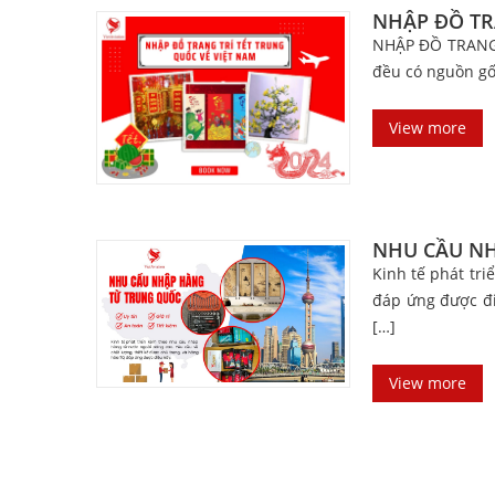
NHẬP ĐỒ TR
NHẬP ĐỒ TRANG T
đều có nguồn gố
View more
NHU CẦU NH
Kinh tế phát tr
đáp ứng được đi
[…]
View more