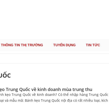
ÔNG TIN THỊ TRƯỜNG LOGISTICS VIỆT NAM VÀ
Cung Cấp Dịch Vụ Tư Vấn Xuất Nhập Khẩu Miễn Phí 100%
THÔNG TIN THỊ TRƯỜNG
TUYỂN DỤNG
TIN TỨC
UỐC
ẹo Trung Quốc về kinh doanh mùa trung thu
h kẹo Trung Quốc về kinh doanh? Có thể nhập hàng Trung Quốc v
ại và mẫu mã: Bánh kẹo Trung Quốc nội địa có rất nhiều loại, kích