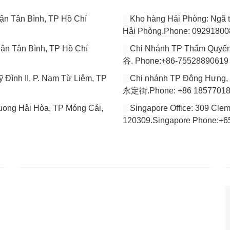
̣n Tân Bình, TP Hồ Chí
Kho hàng Hải Phòng: Ngã
Hải Phòng.Phone: 0929180
̣n Tân Bình, TP Hồ Chí
Chi Nhánh TP Thẩm 
谷. Phone:+86-75528890619
 Đình II, P. Nam Từ Liêm, TP
Chi nhánh TP Đông H
永定街.Phone: +86 1857701
ng Hải Hòa, TP Móng Cái,
Singapore Office: 309 Cle
120309.Singapore Phone:+
THÔNG TIN LIÊN HỆ
CÔNG TY TNHH VẬN TẢI HẬU CẦN HÀNG KHÔNG
ật
VIỆT
ng
Địa chỉ : 6 BIS Thăng Long, Phường 4, Tân Bình, Thành
phố Hồ Chí Minh
ảo