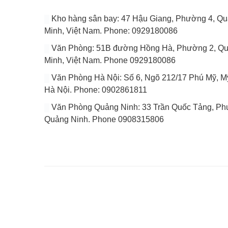
Kho hàng sân bay: 47 Hậu Giang, Phường 4, Quâ
Minh, Việt Nam. Phone: 0929180086
Văn Phòng: 51B đường Hồng Hà, Phường 2, Quâ
Minh, Việt Nam. Phone 0929180086
Văn Phòng Hà Nội: Số 6, Ngõ 212/17 Phú Mỹ, Mỹ
Hà Nội. Phone: 0902861811
Văn Phòng Quảng Ninh: 33 Trần Quốc Tảng, Phuo
Quảng Ninh. Phone 0908315806
VÀI DÒNG GIỚI THIỆU
Website của chúng tôi chuyên tổng hợp bài viết cập nh
đầy đủ tin tức, bài viết, video mới nhất về thị trườ
Logistics trong nước và quốc tế.
Với tiêu chí là tìm ra các giải pháp vận chuyển hoàn h