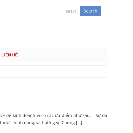
 QUỐC TẾ
Search
LIÊN HỆ
ề để kinh doanh vì có các ưu điểm như sau: – Sự đa
 thước, hình dáng, và hương vị. Chúng […]