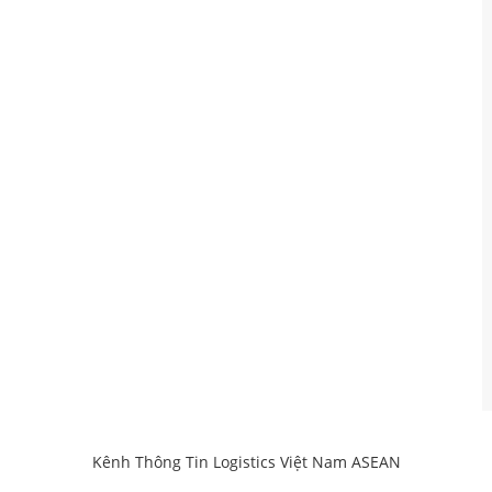
iá
VIET AVIATION LOGISTICS TRANSPORTATION COMPANY
hu
LIMITED
Mã số thuế: 0317453312
Kênh Thông Tin Logistics Việt Nam ASEAN