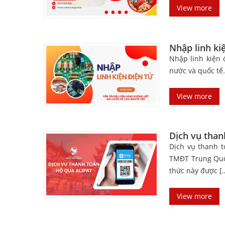
View more
Nhập linh ki
Nhập linh kiện 
nước và quốc tế
View more
Dịch vụ than
Dịch vụ thanh t
TMĐT Trung Quốc
thức này được [
View more