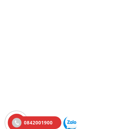
cho vấn đề vận chuyển nội địa để tìm tới việc giảm g
thành vận chuyển hiện nay đang quá cao so với trong k
vực của Việt Nam.
0842001900