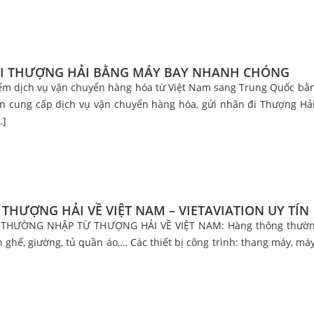
ĐI THƯỢNG HẢI BẰNG MÁY BAY NHANH CHÓNG
ếm dịch vụ vận chuyển hàng hóa từ Việt Nam sang Trung Quốc bằn
ên cung cấp dịch vụ vận chuyển hàng hóa, gửi nhãn đi Thượng H
…]
THƯỢNG HẢI VỀ VIỆT NAM – VIETAVIATION UY TÍN
HƯỜNG NHẬP TỪ THƯỢNG HẢI VỀ VIỆT NAM: Hàng thông thường nh
àn ghế, giường, tủ quần áo,… Các thiết bị công trình: thang máy, m