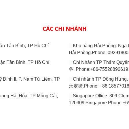
CÁC CHI NHÁNH
̣n Tân Bình, TP Hồ Chí
Kho hàng Hải Phòng: Ngã
Hải Phòng.Phone: 0929180
̣n Tân Bình, TP Hồ Chí
Chi Nhánh TP Thẩm 
谷. Phone:+86-75528890619
 Đình II, P. Nam Từ Liêm, TP
Chi nhánh TP Đông H
永定街.Phone: +86 1857701
ng Hải Hòa, TP Móng Cái,
Singapore Office: 309 Cle
120309.Singapore Phone:+
THÔNG TIN LIÊN HỆ