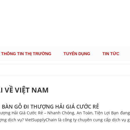
ÔNG TIN THỊ TRƯỜNG LOGISTICS VIỆT NAM VÀ
Cung Cấp Dịch Vụ Tư Vấn Xuất Nhập Khẩu Miễn Phí 100%
THÔNG TIN THỊ TRƯỜNG
TUYỂN DỤNG
TIN TỨC
 VỀ VIỆT NAM
I BÀN GỖ ĐI THƯỢNG HẢI GIÁ CƯỚC RẺ
hượng Hải Giá Cước Rẻ – Nhanh Chóng, An Toàn, Tiện Lợi Bạn đan
ượng dịch vụ? VietSupplyChain là công ty chuyên cung cấp dịch vụ g