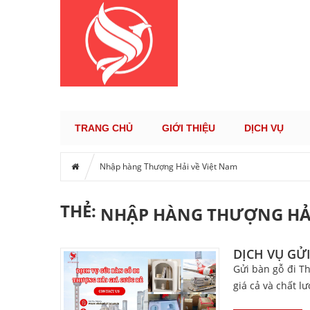
KÊNH TH
TRANG CHỦ
GIỚI THIỆU
DỊCH VỤ
Nhập hàng Thượng Hải về Việt Nam
THẺ:
NHẬP HÀNG THƯỢNG HẢI
DỊCH VỤ GỬ
Gửi bàn gỗ đi T
giá cả và chất l