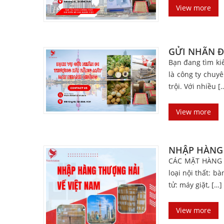
View more
GỬI NHÃN 
Bạn đang tìm ki
là công ty chuy
trội. Với nhiều [
View more
NHẬP HÀNG 
CÁC MẶT HÀNG T
loại nội thất: b
tử: máy giặt, […]
View more