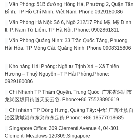
Văn Phòng: 51B đường Hồng Hà, Phường 2, Quận Tân
Bình, TP Hồ Chí Minh, Việt Nam. Phone 0929180086
Văn Phòng Hà Nội: Số 6, Ngõ 212/17 Phú Mỹ, Mỹ Đình
II, P. Nam Từ Liêm, TP Hà Nội. Phone: 0902861811
Văn Phòng Quảng Ninh: 33 Trần Quốc Tảng, Phuong
Hải Hòa, TP Móng Cái, Quảng Ninh. Phone 0908315806
Kho hàng Hải Phòng: Ngã tư Trịnh Xá – Xã Thiên
Hương – Thuỷ Nguyên –TP Hải Phòng.Phone:
0929180086
Chi Nhánh TP Thẩm Quyến, Trung Quốc: 广东省深圳市
龙岗区坂田街道天安云谷. Phone:+86-75528890619
Chi nhánh TP Đông Hưng, Quảng Tây: 中华 广西壮族自
治区防城港市东兴市永定街.Phone: +86 18577018685
Singapore Office: 309 Clementi Avenue 4, 04-301
Clementi Meadows 120309.Singapore