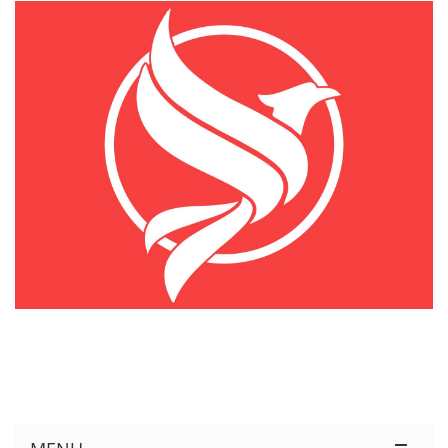
KÊNH THÔNG TIN THỊ TRƯỜNG LOGISTICS VIỆT NAM VÀ QUỐC TẾ
Cung Cấp Dịch Vụ Tư Vấn Xuất Nhập Khẩu Miễn Phí 100%