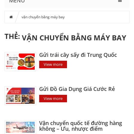
MENU
vận chuyển bằng máy bay
THẺ:
VẬN CHUYỂN BẰNG MÁY BAY
Gửi trái cây sấy đi Trung Quốc
View more
Gửi Đồ Gia Dụng Giá Cước Rẻ
View more
Vận chuyển quốc tế đường hàng
không – Ưu, nhược điểm