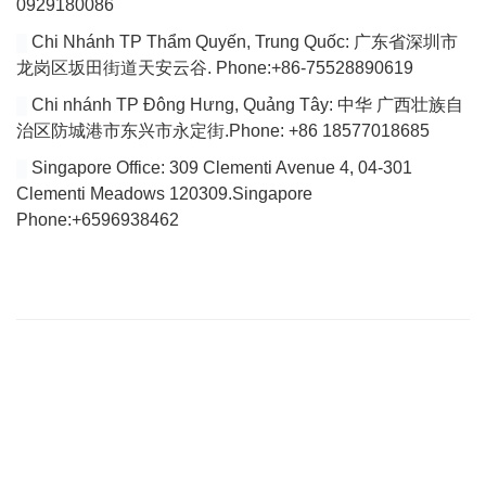
0929180086
Chi Nhánh TP Thẩm Quyến, Trung Quốc: 广东省深圳市
龙岗区坂田街道天安云谷. Phone:+86-75528890619
Chi nhánh TP Đông Hưng, Quảng Tây: 中华 广西壮族自
治区防城港市东兴市永定街.Phone: +86 18577018685
Singapore Office: 309 Clementi Avenue 4, 04-301
Clementi Meadows 120309.Singapore
Phone:+6596938462
VÀI DÒNG GIỚI THIỆU
Website của chúng tôi chuyên tổng hợp bài viết cập nhật đầy đủ
tin tức, bài viết, video mới nhất về thị trường Logistics trong nước
và quốc tế.
Với tiêu chí là tìm ra các giải pháp vận chuyển hoàn hảo cho vấn
đề vận chuyển nội địa để tìm tới việc giảm giá thành vận chuyển