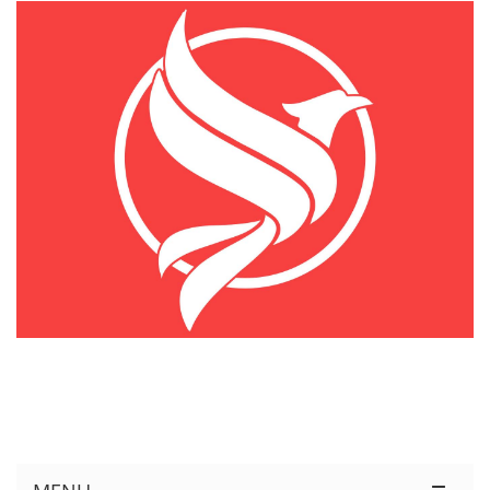
KÊNH THÔNG TIN THỊ TRƯỜNG LOGISTICS VIỆT NAM VÀ QUỐC TẾ
Cung Cấp Dịch Vụ Tư Vấn Xuất Nhập Khẩu Miễn Phí 100%