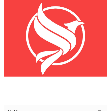
KÊNH THÔNG TIN THỊ TRƯỜNG LOGISTICS VIỆT NAM VÀ QUỐC TẾ
Cung Cấp Dịch Vụ Tư Vấn Xuất Nhập Khẩu Miễn Phí 100%