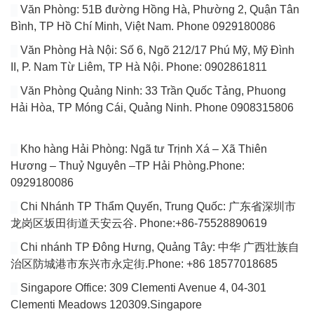
Văn Phòng: 51B đường Hồng Hà, Phường 2, Quận Tân
Bình, TP Hồ Chí Minh, Việt Nam. Phone 0929180086
Văn Phòng Hà Nội: Số 6, Ngõ 212/17 Phú Mỹ, Mỹ Đình
II, P. Nam Từ Liêm, TP Hà Nội. Phone: 0902861811
Văn Phòng Quảng Ninh: 33 Trần Quốc Tảng, Phuong
Hải Hòa, TP Móng Cái, Quảng Ninh. Phone 0908315806
Kho hàng Hải Phòng: Ngã tư Trịnh Xá – Xã Thiên
Hương – Thuỷ Nguyên –TP Hải Phòng.Phone:
0929180086
Chi Nhánh TP Thẩm Quyến, Trung Quốc: 广东省深圳市
龙岗区坂田街道天安云谷. Phone:+86-75528890619
Chi nhánh TP Đông Hưng, Quảng Tây: 中华 广西壮族自
治区防城港市东兴市永定街.Phone: +86 18577018685
Singapore Office: 309 Clementi Avenue 4, 04-301
Clementi Meadows 120309.Singapore