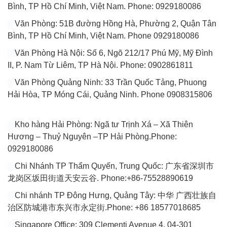
Bình, TP Hồ Chí Minh, Việt Nam. Phone: 0929180086
Văn Phòng: 51B đường Hồng Hà, Phường 2, Quận Tân
Bình, TP Hồ Chí Minh, Việt Nam. Phone 0929180086
Văn Phòng Hà Nội: Số 6, Ngõ 212/17 Phú Mỹ, Mỹ Đình
II, P. Nam Từ Liêm, TP Hà Nội. Phone: 0902861811
Văn Phòng Quảng Ninh: 33 Trần Quốc Tảng, Phuong
Hải Hòa, TP Móng Cái, Quảng Ninh. Phone 0908315806
Kho hàng Hải Phòng: Ngã tư Trịnh Xá – Xã Thiên
Hương – Thuỷ Nguyên –TP Hải Phòng.Phone:
0929180086
Chi Nhánh TP Thẩm Quyến, Trung Quốc: 广东省深圳市
龙岗区坂田街道天安云谷. Phone:+86-75528890619
Chi nhánh TP Đông Hưng, Quảng Tây: 中华 广西壮族自
治区防城港市东兴市永定街.Phone: +86 18577018685
Singapore Office: 309 Clementi Avenue 4, 04-301