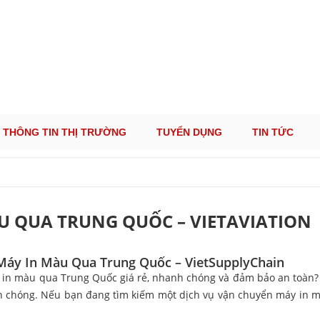
ÔNG TIN THỊ TRƯỜNG LOGISTICS VIỆT NAM VÀ
Cung Cấp Dịch Vụ Tư Vấn Xuất Nhập Khẩu Miễn Phí 100%
THÔNG TIN THỊ TRƯỜNG
TUYỂN DỤNG
TIN TỨC
U QUA TRUNG QUỐC – VIETAVIATION
Máy In Màu Qua Trung Quốc – VietSupplyChain
in màu qua Trung Quốc giá rẻ, nhanh chóng và đảm bảo an toàn? V
 chóng. Nếu bạn đang tìm kiếm một dịch vụ vận chuyển máy in m