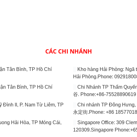
CÁC CHI NHÁNH
̣n Tân Bình, TP Hồ Chí
Kho hàng Hải Phòng: Ngã
Hải Phòng.Phone: 0929180
̣n Tân Bình, TP Hồ Chí
Chi Nhánh TP Thẩm 
谷. Phone:+86-75528890619
 Đình II, P. Nam Từ Liêm, TP
Chi nhánh TP Đông H
永定街.Phone: +86 1857701
ng Hải Hòa, TP Móng Cái,
Singapore Office: 309 Cle
120309.Singapore Phone:+