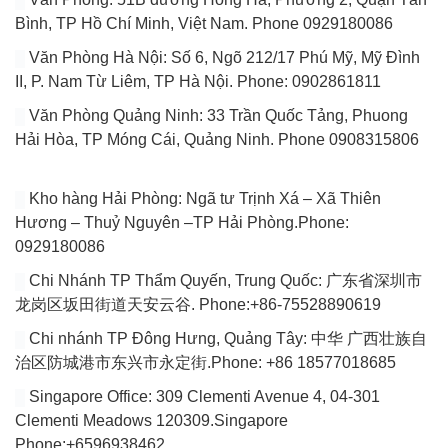
Bình, TP Hồ Chí Minh, Việt Nam. Phone 0929180086
Văn Phòng Hà Nội: Số 6, Ngõ 212/17 Phú Mỹ, Mỹ Đình
II, P. Nam Từ Liêm, TP Hà Nội. Phone: 0902861811
Văn Phòng Quảng Ninh: 33 Trần Quốc Tảng, Phuong
Hải Hòa, TP Móng Cái, Quảng Ninh. Phone 0908315806
Kho hàng Hải Phòng: Ngã tư Trịnh Xá – Xã Thiên
Hương – Thuỷ Nguyên –TP Hải Phòng.Phone:
0929180086
Chi Nhánh TP Thẩm Quyến, Trung Quốc: 广东省深圳市
龙岗区坂田街道天安云谷. Phone:+86-75528890619
Chi nhánh TP Đông Hưng, Quảng Tây: 中华 广西壮族自
治区防城港市东兴市永定街.Phone: +86 18577018685
Singapore Office: 309 Clementi Avenue 4, 04-301
Clementi Meadows 120309.Singapore
Phone:+6596938462