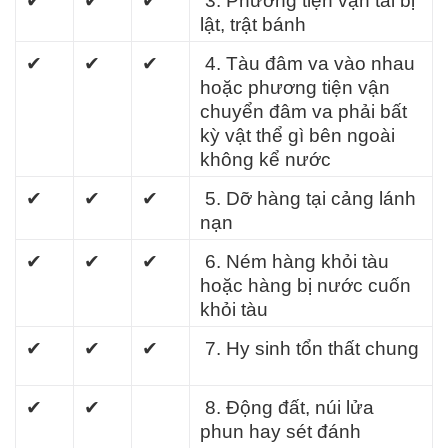
✔
✔
✔
3. Phương tiện vận tải bị
lật, trật bánh
✔
✔
✔
4. Tàu đâm va vào nhau
hoặc phương tiện vận
chuyển đâm va phải bất
kỳ vật thể gì bên ngoài
không kể nước
✔
✔
✔
5. Dỡ hàng tại cảng lánh
nạn
✔
✔
✔
6. Ném hàng khỏi tàu
hoặc hàng bị nước cuốn
khỏi tàu
✔
✔
✔
7. Hy sinh tổn thất chung
✔
✔
8. Động đất, núi lửa
phun hay sét đánh