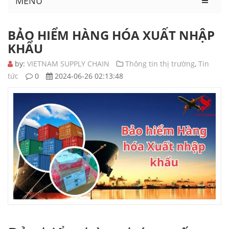
MENU
BẢO HIỂM HÀNG HÓA XUẤT NHẬP
KHẨU
by:
VIETNAM SUPPLY CHAIN
Thông tin thị trường
,
Tin
tức
0
2024-06-26 02:13:48