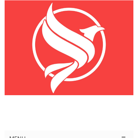
KÊNH THÔNG TIN THỊ TRƯỜNG LOGISTICS VIỆT NAM VÀ QUỐC TẾ
Cung Cấp Dịch Vụ Tư Vấn Xuất Nhập Khẩu Miễn Phí 100%