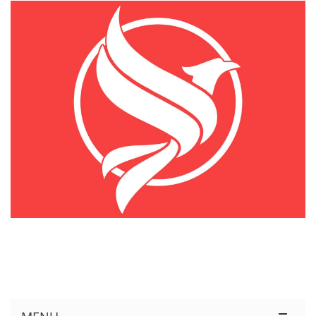
KÊNH THÔNG TIN THỊ TRƯỜNG LOGISTICS VIỆT NAM VÀ QUỐC TẾ
Cung Cấp Dịch Vụ Tư Vấn Xuất Nhập Khẩu Miễn Phí 100%