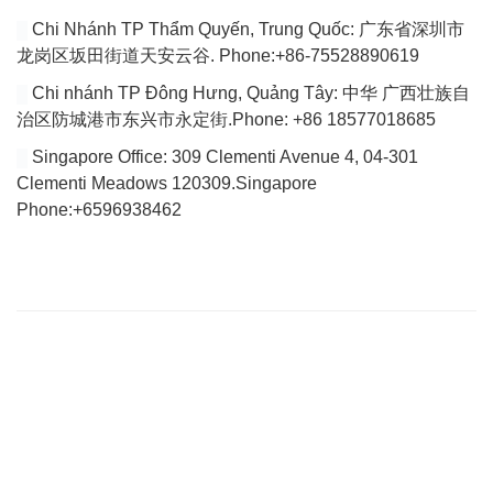
Chi Nhánh TP Thẩm Quyến, Trung Quốc: 广东省深圳市
龙岗区坂田街道天安云谷. Phone:+86-75528890619
Chi nhánh TP Đông Hưng, Quảng Tây: 中华 广西壮族自
治区防城港市东兴市永定街.Phone: +86 18577018685
Singapore Office: 309 Clementi Avenue 4, 04-301
Clementi Meadows 120309.Singapore
Phone:+6596938462
VÀI DÒNG GIỚI THIỆU
Website của chúng tôi chuyên tổng hợp bài viết cập nhật đầy đủ
tin tức, bài viết, video mới nhất về thị trường Logistics trong nước
và quốc tế.
Với tiêu chí là tìm ra các giải pháp vận chuyển hoàn hảo cho vấn
đề vận chuyển nội địa để tìm tới việc giảm giá thành vận chuyển
hiện nay đang quá cao so với trong khu vực của Việt Nam.