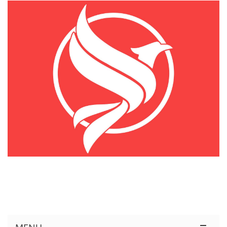
KÊNH THÔNG TIN THỊ TRƯỜNG LOGISTICS VIỆT NAM VÀ QUỐC TẾ
Cung Cấp Dịch Vụ Tư Vấn Xuất Nhập Khẩu Miễn Phí 100%