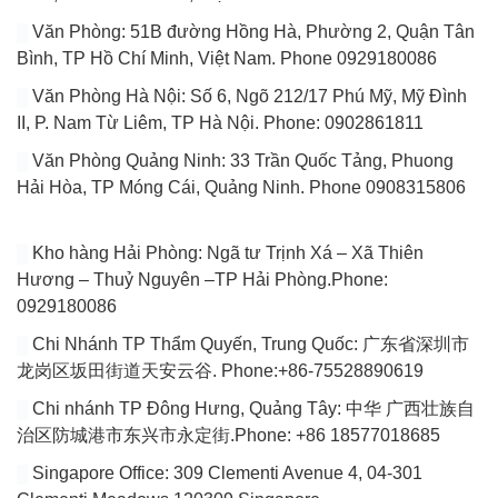
Văn Phòng: 51B đường Hồng Hà, Phường 2, Quận Tân
Bình, TP Hồ Chí Minh, Việt Nam. Phone 0929180086
Văn Phòng Hà Nội: Số 6, Ngõ 212/17 Phú Mỹ, Mỹ Đình
II, P. Nam Từ Liêm, TP Hà Nội. Phone: 0902861811
Văn Phòng Quảng Ninh: 33 Trần Quốc Tảng, Phuong
Hải Hòa, TP Móng Cái, Quảng Ninh. Phone 0908315806
Kho hàng Hải Phòng: Ngã tư Trịnh Xá – Xã Thiên
Hương – Thuỷ Nguyên –TP Hải Phòng.Phone:
0929180086
Chi Nhánh TP Thẩm Quyến, Trung Quốc: 广东省深圳市
龙岗区坂田街道天安云谷. Phone:+86-75528890619
Chi nhánh TP Đông Hưng, Quảng Tây: 中华 广西壮族自
治区防城港市东兴市永定街.Phone: +86 18577018685
Singapore Office: 309 Clementi Avenue 4, 04-301