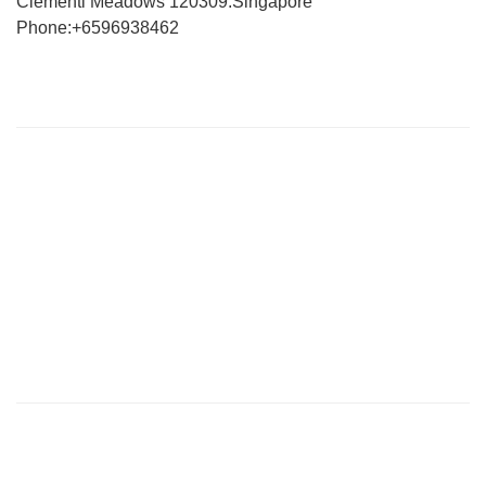
Clementi Meadows 120309.Singapore
Phone:+6596938462
VÀI DÒNG GIỚI THIỆU
Website của chúng tôi chuyên tổng hợp bài viết cập nhật đầy đủ
tin tức, bài viết, video mới nhất về thị trường Logistics trong nước
và quốc tế.
Với tiêu chí là tìm ra các giải pháp vận chuyển hoàn hảo cho vấn
đề vận chuyển nội địa để tìm tới việc giảm giá thành vận chuyển
hiện nay đang quá cao so với trong khu vực của Việt Nam.
THÔNG TIN LIÊN HỆ
CÔNG TY TNHH VẬN TẢI HẬU CẦN HÀNG KHÔNG VIỆT
Địa chỉ : 6 BIS Thăng Long, Phường 4, Tân Bình, Thành phố Hồ