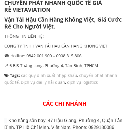
CHUYỂN PHÁT NHANH QUỐC TẾ GIÁ
RẺ
VIETAVIATION
Vận Tải Hậu Cần Hàng Không Việt, Giá Cước
Rẻ Cho Người Việt.
THÔNG TIN LIÊN HỆ:
CÔNG TY TNHH VẬN TẢI HẬU CẦN HÀNG KHÔNG VIỆT
☎ Hotline: 0842.001.900 – 0908.315.806
📍 6 BIS Thăng Long, Phường 4, Tân Bình, TPHCM
Tags:
các quy định xuất nhập khẩu
,
chuyển phát nhanh
quốc tế
,
Dịch vụ đại lý hải quan
,
dịch vụ logistics
CÁC CHI NHÁNH
Kho hàng sân bay: 47 Hậu Giang, Phường 4, Quận Tân
Bình, TP Hồ Chí Minh, Việt Nam. Phone: 0929180086