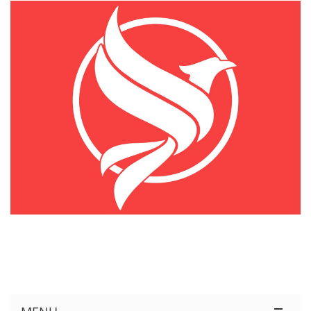
KÊNH THÔNG TIN THỊ TRƯỜNG LOGISTICS VIỆT NAM VÀ QUỐC TẾ
Cung Cấp Dịch Vụ Tư Vấn Xuất Nhập Khẩu Miễn Phí 100%