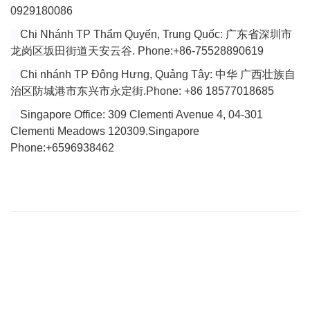
0929180086
Chi Nhánh TP Thẩm Quyến, Trung Quốc: 广东省深圳市
龙岗区坂田街道天安云谷. Phone:+86-75528890619
Chi nhánh TP Đông Hưng, Quảng Tây: 中华 广西壮族自
治区防城港市东兴市永定街.Phone: +86 18577018685
Singapore Office: 309 Clementi Avenue 4, 04-301
Clementi Meadows 120309.Singapore
Phone:+6596938462
VÀI DÒNG GIỚI THIỆU
Website của chúng tôi chuyên tổng hợp bài viết cập nhật đầy đủ
tin tức, bài viết, video mới nhất về thị trường Logistics trong nước
và quốc tế.
Với tiêu chí là tìm ra các giải pháp vận chuyển hoàn hảo cho vấn
đề vận chuyển nội địa để tìm tới việc giảm giá thành vận chuyển