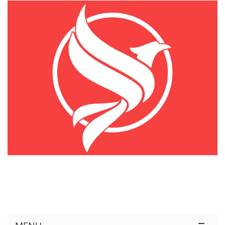
KÊNH THÔNG TIN THỊ TRƯỜNG LOGISTICS VIỆT NAM VÀ QUỐC TẾ
Cung Cấp Dịch Vụ Tư Vấn Xuất Nhập Khẩu Miễn Phí 100%