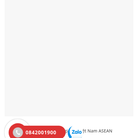
Kênh Thông Tin Logistics Việt Nam ASEAN
0842001900