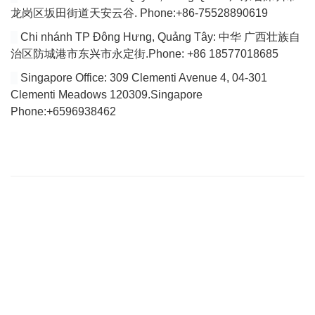
龙岗区坂田街道天安云谷. Phone:+86-75528890619
Chi nhánh TP Đông Hưng, Quảng Tây: 中华 广西壮族自
治区防城港市东兴市永定街.Phone: +86 18577018685
Singapore Office: 309 Clementi Avenue 4, 04-301
Clementi Meadows 120309.Singapore
Phone:+6596938462
VÀI DÒNG GIỚI THIỆU
Website của chúng tôi chuyên tổng hợp bài viết cập nhật đầy đủ
tin tức, bài viết, video mới nhất về thị trường Logistics trong nước
và quốc tế.
Với tiêu chí là tìm ra các giải pháp vận chuyển hoàn hảo cho vấn
đề vận chuyển nội địa để tìm tới việc giảm giá thành vận chuyển
hiện nay đang quá cao so với trong khu vực của Việt Nam.