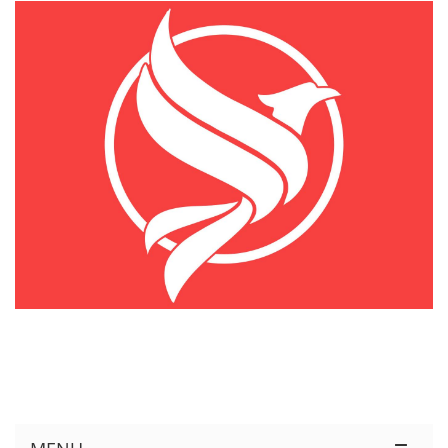
KÊNH THÔNG TIN THỊ TRƯỜNG LOGISTICS VIỆT NAM VÀ QUỐC TẾ
Cung Cấp Dịch Vụ Tư Vấn Xuất Nhập Khẩu Miễn Phí 100%