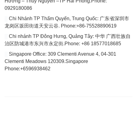
Hương – Thuỷ Nguyên –TP Hải Phòng.Phone:
0929180086
Chi Nhánh TP Thẩm Quyến, Trung Quốc: 广东省深圳市
龙岗区坂田街道天安云谷. Phone:+86-75528890619
Chi nhánh TP Đông Hưng, Quảng Tây: 中华 广西壮族自
治区防城港市东兴市永定街.Phone: +86 18577018685
Singapore Office: 309 Clementi Avenue 4, 04-301
Clementi Meadows 120309.Singapore
Phone:+6596938462
VÀI DÒNG GIỚI THIỆU
Website của chúng tôi chuyên tổng hợp bài viết cập nhật đầy đủ
tin tức, bài viết, video mới nhất về thị trường Logistics trong nước
và quốc tế.
Với tiêu chí là tìm ra các giải pháp vận chuyển hoàn hảo cho vấn