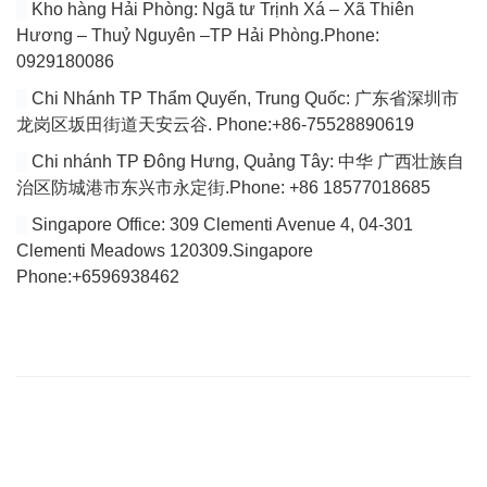
Kho hàng Hải Phòng: Ngã tư Trịnh Xá – Xã Thiên
Hương – Thuỷ Nguyên –TP Hải Phòng.Phone:
0929180086
Chi Nhánh TP Thẩm Quyến, Trung Quốc: 广东省深圳市
龙岗区坂田街道天安云谷. Phone:+86-75528890619
Chi nhánh TP Đông Hưng, Quảng Tây: 中华 广西壮族自
治区防城港市东兴市永定街.Phone: +86 18577018685
Singapore Office: 309 Clementi Avenue 4, 04-301
Clementi Meadows 120309.Singapore
Phone:+6596938462
VÀI DÒNG GIỚI THIỆU
Website của chúng tôi chuyên tổng hợp bài viết cập nhật đầy đủ
tin tức, bài viết, video mới nhất về thị trường Logistics trong nước
và quốc tế.