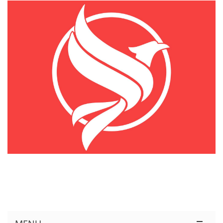
KÊNH THÔNG TIN THỊ TRƯỜNG LOGISTICS VIỆT NAM VÀ QUỐC TẾ
Cung Cấp Dịch Vụ Tư Vấn Xuất Nhập Khẩu Miễn Phí 100%