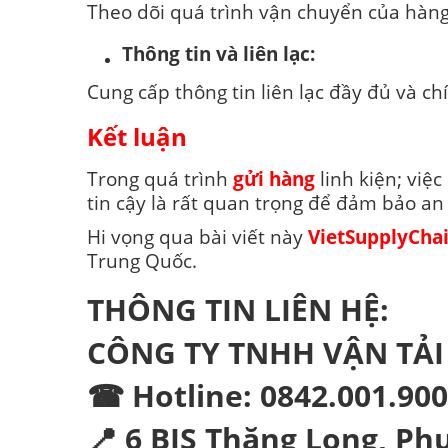
Theo dõi quá trình vận chuyển của hàn
Thông tin và liên lạc:
Cung cấp thông tin liên lạc đầy đủ và c
Kết luận
Trong quá trình
gửi hàng
linh kiện; việ
tin cậy là rất quan trọng để đảm bảo an
Hi vọng qua bài viết này
VietSupplyCha
Trung Quốc.
THÔNG TIN LIÊN HỆ:
CÔNG TY TNHH VẬN TẢ
☎ Hotline: 0842.001.900
📍 6 BIS Thăng Long, P