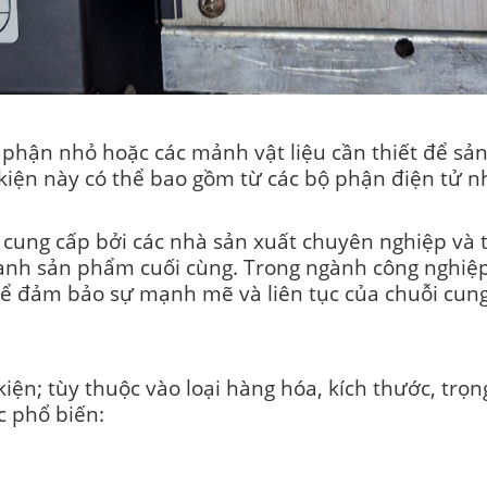
 phận nhỏ hoặc các mảnh vật liệu cần thiết để sả
kiện này có thể bao gồm từ các bộ phận điện tử nh
à cung cấp bởi các nhà sản xuất chuyên nghiệp v
ành sản phẩm cuối cùng. Trong ngành công nghiệp h
 để đảm bảo sự mạnh mẽ và liên tục của chuỗi cun
iện; tùy thuộc vào loại hàng hóa, kích thước, trọ
c phổ biến: