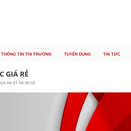
ÔNG TIN THỊ TRƯỜNG LOGISTICS VIỆT NAM VÀ
Cung Cấp Dịch Vụ Tư Vấn Xuất Nhập Khẩu Miễn Phí 100%
THÔNG TIN THỊ TRƯỜNG
TUYỂN DỤNG
TIN TỨC
C GIÁ RẺ
24-04-01 04:36:03