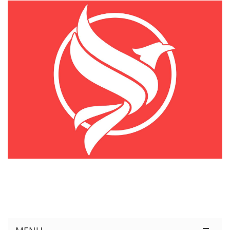
KÊNH THÔNG TIN THỊ TRƯỜNG LOGISTICS VIỆT NAM VÀ QUỐC TẾ
Cung Cấp Dịch Vụ Tư Vấn Xuất Nhập Khẩu Miễn Phí 100%