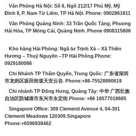
Văn Phòng Hà Nội: Số 6, Ngõ 212/17 Phú Mỹ, Mỹ
Đình II, P. Nam Từ Liêm, TP Hà Nội. Phone: 0902861811
Văn Phòng Quảng Ninh: 33 Trần Quốc Tảng, Phuong
Hải Hòa, TP Móng Cái, Quảng Ninh. Phone 0908315806
Kho hàng Hải Phòng: Ngã tư Trịnh Xá – Xã Thiên
Hương – Thuỷ Nguyên –TP Hải Phòng.Phone:
0929180086
Chi Nhánh TP Thẩm Quyến, Trung Quốc: 广东省深圳
市龙岗区坂田街道天安云谷. Phone:+86-75528890619
Chi nhánh TP Đông Hưng, Quảng Tây: 中华 广西壮族
自治区防城港市东兴市永定街.Phone: +86 18577018685
Singapore Office: 309 Clementi Avenue 4, 04-301
Clementi Meadows 120309.Singapore
Phone:+6596938462