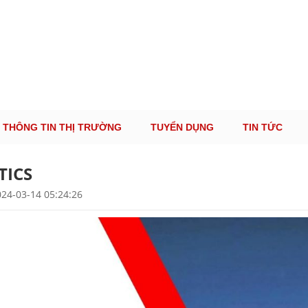
ÔNG TIN THỊ TRƯỜNG LOGISTICS VIỆT NAM VÀ
Cung Cấp Dịch Vụ Tư Vấn Xuất Nhập Khẩu Miễn Phí 100%
THÔNG TIN THỊ TRƯỜNG
TUYỂN DỤNG
TIN TỨC
TICS
24-03-14 05:24:26