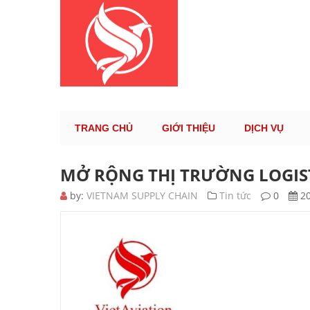
KÊNH TH
TRANG CHỦ
GIỚI THIỆU
DỊCH VỤ
MỞ RỘNG THỊ TRƯỜNG LOGIS
by:
VIETNAM SUPPLY CHAIN
Tin tức
0
20