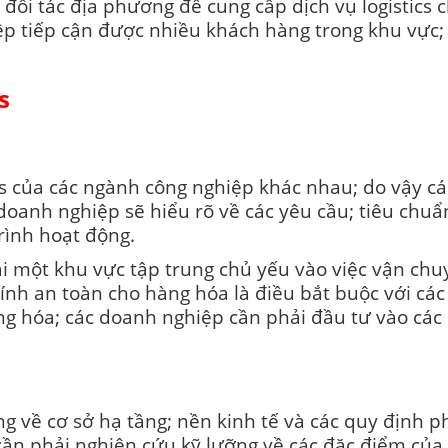
 đối tác địa phương để cung cấp dịch vụ logistics 
ệp tiếp cận được nhiều khách hàng trong khu vực;
s
ics của các ngành công nghiệp khác nhau; do vậy 
doanh nghiệp sẽ hiểu rõ về các yêu cầu; tiêu chu
rình hoạt động.
 tại một khu vực tập trung chủ yếu vào việc vận ch
ính an toàn cho hàng hóa là điều bắt buộc với cá
àng hóa; các doanh nghiệp cần phải đầu tư vào các 
 về cơ sở hạ tầng; nền kinh tế và các quy định phá
ần phải nghiên cứu kỹ lưỡng về các đặc điểm của 