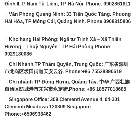
Đình II, P. Nam Từ Liêm, TP Hà Nội. Phone: 0902861811
Văn Phòng Quảng Ninh: 33 Trần Quốc Tảng, Phuong
Hải Hòa, TP Móng Cái, Quảng Ninh. Phone 0908315806
Kho hàng Hải Phòng: Ngã tư Trịnh Xá – Xã Thiên
Hương – Thuỷ Nguyên –TP Hải Phòng.Phone:
0929180086
Chi Nhánh TP Thẩm Quyến, Trung Quốc: 广东省深圳
市龙岗区坂田街道天安云谷. Phone:+86-75528890619
Chi nhánh TP Đông Hưng, Quảng Tây: 中华 广西壮族
自治区防城港市东兴市永定街.Phone: +86 18577018685
Singapore Office: 309 Clementi Avenue 4, 04-301
Clementi Meadows 120309.Singapore
Phone:+6596938462
VÀI DÒNG GIỚI THIỆU