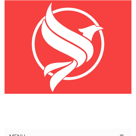
KÊNH THÔNG TIN THỊ TRƯỜNG LOGISTICS VIỆT NAM VÀ QUỐC TẾ
Cung Cấp Dịch Vụ Tư Vấn Xuất Nhập Khẩu Miễn Phí 100%