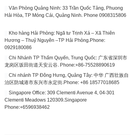
Văn Phòng Quảng Ninh: 33 Trần Quốc Tảng, Phuong
Hải Hòa, TP Móng Cái, Quảng Ninh. Phone 0908315806
Kho hàng Hải Phòng: Ngã tư Trịnh Xá – Xã Thiên
Hương – Thuỷ Nguyên –TP Hải Phòng.Phone:
0929180086
Chi Nhánh TP Thẩm Quyến, Trung Quốc: 广东省深圳市
龙岗区坂田街道天安云谷. Phone:+86-75528890619
Chi nhánh TP Đông Hưng, Quảng Tây: 中华 广西壮族自
治区防城港市东兴市永定街.Phone: +86 18577018685
Singapore Office: 309 Clementi Avenue 4, 04-301
Clementi Meadows 120309.Singapore
Phone:+6596938462
VÀI DÒNG GIỚI THIỆU