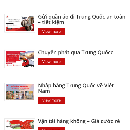
Gửi quần áo đi Trung Quốc an toàn
– tiết kiệm
View more
Chuyển phát qua Trung Quốcc
View more
Nhập hàng Trung Quốc về Việt
Nam
View more
Vận tải hàng không – Giá cước rẻ