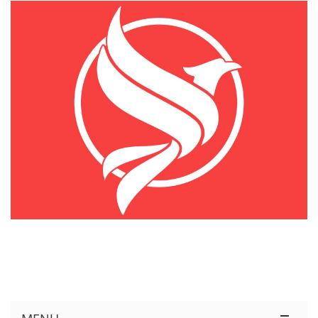
KÊNH THÔNG TIN THỊ TRƯỜNG LOGISTICS VIỆT NAM VÀ QUỐC TẾ
Cung Cấp Dịch Vụ Tư Vấn Xuất Nhập Khẩu Miễn Phí 100%