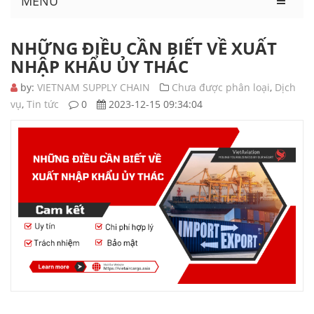
MENU
NHỮNG ĐIỀU CẦN BIẾT VỀ XUẤT
NHẬP KHẨU ỦY THÁC
by:
VIETNAM SUPPLY CHAIN
Chưa được phân loại
,
Dịch
vụ
,
Tin tức
0
2023-12-15 09:34:04