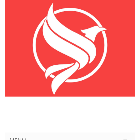
KÊNH THÔNG TIN THỊ TRƯỜNG LOGISTICS VIỆT NAM VÀ QUỐC TẾ
Cung Cấp Dịch Vụ Tư Vấn Xuất Nhập Khẩu Miễn Phí 100%