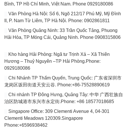
Bình, TP Hồ Chí Minh, Việt Nam. Phone 0929180086
Văn Phòng Hà Nội: Số 6, Ngõ 212/17 Phú Mỹ, Mỹ Đình
II, P. Nam Từ Liêm, TP Hà Nội. Phone: 0902861811
Văn Phòng Quảng Ninh: 33 Trần Quốc Tảng, Phuong
Hải Hòa, TP Móng Cái, Quảng Ninh. Phone 0908315806
Kho hàng Hải Phòng: Ngã tư Trịnh Xá – Xã Thiên
Hương – Thuỷ Nguyên –TP Hải Phòng.Phone:
0929180086
Chi Nhánh TP Thẩm Quyến, Trung Quốc: 广东省深圳市
龙岗区坂田街道天安云谷. Phone:+86-75528890619
Chi nhánh TP Đông Hưng, Quảng Tây: 中华 广西壮族自
治区防城港市东兴市永定街.Phone: +86 18577018685
Singapore Office: 309 Clementi Avenue 4, 04-301
Clementi Meadows 120309.Singapore
Phone:+6596938462