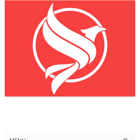
KÊNH THÔNG TIN THỊ TRƯỜNG LOGISTICS VIỆT NAM VÀ QUỐC TẾ
Cung Cấp Dịch Vụ Tư Vấn Xuất Nhập Khẩu Miễn Phí 100%