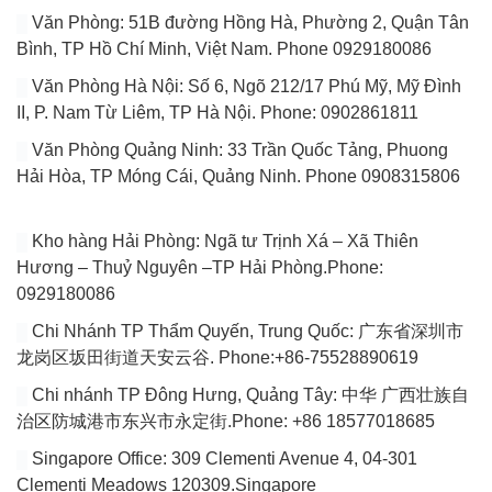
Văn Phòng: 51B đường Hồng Hà, Phường 2, Quận Tân
Bình, TP Hồ Chí Minh, Việt Nam. Phone 0929180086
Văn Phòng Hà Nội: Số 6, Ngõ 212/17 Phú Mỹ, Mỹ Đình
II, P. Nam Từ Liêm, TP Hà Nội. Phone: 0902861811
Văn Phòng Quảng Ninh: 33 Trần Quốc Tảng, Phuong
Hải Hòa, TP Móng Cái, Quảng Ninh. Phone 0908315806
Kho hàng Hải Phòng: Ngã tư Trịnh Xá – Xã Thiên
Hương – Thuỷ Nguyên –TP Hải Phòng.Phone:
0929180086
Chi Nhánh TP Thẩm Quyến, Trung Quốc: 广东省深圳市
龙岗区坂田街道天安云谷. Phone:+86-75528890619
Chi nhánh TP Đông Hưng, Quảng Tây: 中华 广西壮族自
治区防城港市东兴市永定街.Phone: +86 18577018685
Singapore Office: 309 Clementi Avenue 4, 04-301
Clementi Meadows 120309.Singapore